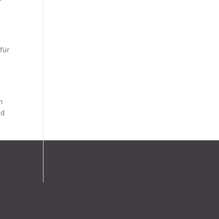
 für
n
nd