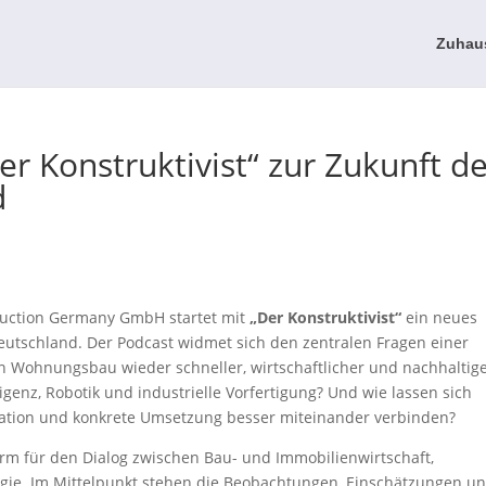
Zuhau
Der Konstruktivist“ zur Zukunft d
d
struction Germany GmbH startet mit
„Der Konstruktivist“
ein neues
utschland. Der Podcast widmet sich den zentralen Fragen einer
n Wohnungsbau wieder schneller, wirtschaftlicher und nachhaltig
igenz, Robotik und industrielle Vorfertigung? Und wie lassen sich
ovation und konkrete Umsetzung besser miteinander verbinden?
orm für den Dialog zwischen Bau- und Immobilienwirtschaft,
logie. Im Mittelpunkt stehen die Beobachtungen, Einschätzungen u