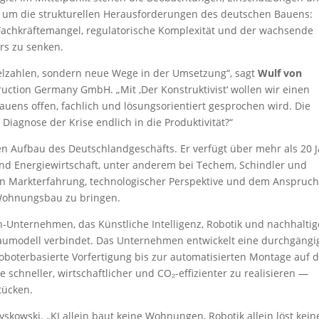
n um die strukturellen Herausforderungen des deutschen Bauens:
, Fachkräftemangel, regulatorische Komplexität und der wachsende
rs zu senken.
lzahlen, sondern neue Wege in der Umsetzung“, sagt
Wulf von
truction Germany GmbH. „Mit ‚Der Konstruktivist‘ wollen wir einen
uens offen, fachlich und lösungsorientiert gesprochen wird. Die
Diagnose der Krise endlich in die Produktivität?“
en Aufbau des Deutschlandgeschäfts. Er verfügt über mehr als 20 
nd Energiewirtschaft, unter anderem bei Techem, Schindler und
von Markterfahrung, technologischer Perspektive und dem Anspruch
 Wohnungsbau zu bringen.
ech-Unternehmen, das Künstliche Intelligenz, Robotik und nachhaltig
Baumodell verbindet. Das Unternehmen entwickelt eine durchgängi
oboterbasierte Vorfertigung bis zur automatisierten Montage auf 
 schneller, wirtschaftlicher und CO₂-effizienter zu realisieren —
tücken.
yskowski. „KI allein baut keine Wohnungen, Robotik allein löst kein