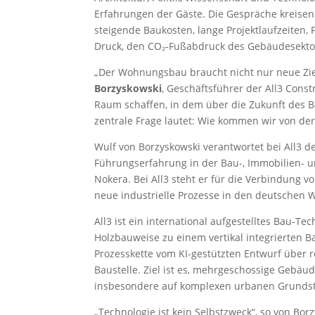
Erfahrungen der Gäste. Die Gespräche kreise
steigende Baukosten, lange Projektlaufzeiten
Druck, den CO₂-Fußabdruck des Gebäudesekto
„Der Wohnungsbau braucht nicht nur neue Zie
Borzyskowski
, Geschäftsführer der All3 Cons
Raum schaffen, in dem über die Zukunft des Ba
zentrale Frage lautet: Wie kommen wir von der 
Wulf von Borzyskowski verantwortet bei All3 d
Führungserfahrung in der Bau-, Immobilien- u
Nokera. Bei All3 steht er für die Verbindung 
neue industrielle Prozesse in den deutschen
All3 ist ein international aufgestelltes Bau-T
Holzbauweise zu einem vertikal integrierten 
Prozesskette vom KI-gestützten Entwurf über r
Baustelle. Ziel ist es, mehrgeschossige Gebäude
insbesondere auf komplexen urbanen Grunds
„Technologie ist kein Selbstzweck“, so von Borz