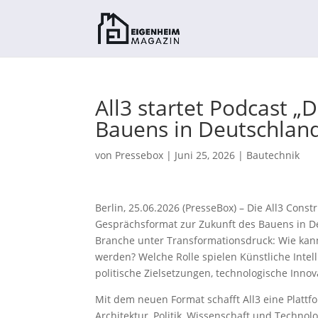
All3 startet Podcast „
Bauens in Deutschlan
von
Pressebox
|
Juni 25, 2026
|
Bautechnik
Berlin, 25.06.2026 (PresseBox) – Die All3 Con
Gesprächsformat zur Zukunft des Bauens in De
Branche unter Transformationsdruck: Wie kan
werden? Welche Rolle spielen Künstliche Intell
politische Zielsetzungen, technologische Inn
Mit dem neuen Format schafft All3 eine Plattf
Architektur, Politik, Wissenschaft und Techno