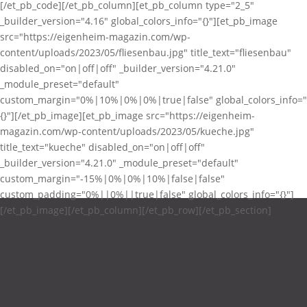
[/et_pb_code][/et_pb_column][et_pb_column type="2_5"
_builder_version="4.16" global_colors_info="{}"][et_pb_image
src="https://eigenheim-magazin.com/wp-
content/uploads/2023/05/fliesenbau.jpg" title_text="fliesenbau"
disabled_on="on|off|off" _builder_version="4.21.0"
_module_preset="default"
custom_margin="0%|10%|0%|0%|true|false" global_colors_info="
{}"][/et_pb_image][et_pb_image src="https://eigenheim-
magazin.com/wp-content/uploads/2023/05/kueche.jpg"
title_text="kueche" disabled_on="on|off|off"
_builder_version="4.21.0" _module_preset="default"
custom_margin="-15%|0%|0%|10%|false|false"
custom_padding="0%||0%||true|false" global_colors_info="{}"]
DATENSCHUTZ
[/et_pb_image][/et_pb_column][/et_pb_row][/et_pb_section]
IMPRESSUM
KONTAKT