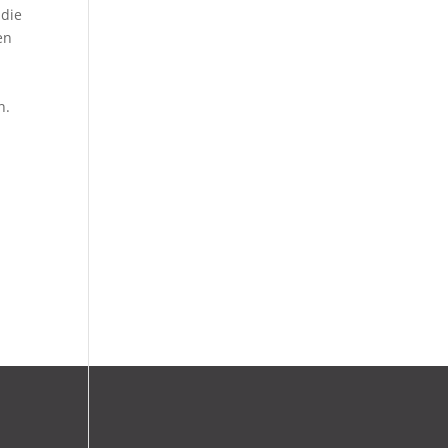
 die
en
n.