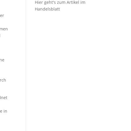
Hier geht's zum Artikel im
Handelsblatt
der
hmen
d
ine
rch
dnet
e in