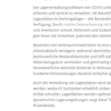
Die Lagerverwaltungssoftware von COSYS unters
erfassen und zentral zu verwalten. Ob Baustof
Lagerplätze im Hochregallager – alle Bestands
Verfügung. Durch
mobile Datenerfassung mit
und Inventuren schnell, fehlerarm und lücken
gibt Ihnen die Sicherheit, jederzeit den Überb
Besonders bei Verbrauchsmaterialien ist eine
Arbeitsabläufe verzögern, während überhöhte 
kontinuierliche Bestandskontrolle und hilft d
Materialengpässe vermieden und gleichzeitig L
Verantwortliche wertvolle Einblicke in Verb
fundierte Entscheidungen deutlich einfacher 
Auch die Verwaltung von Lagerplätzen wird spü
werden, wodurch Suchzeiten erheblich sinken 
Artikel schneller, Lagerflächen werden optima
dynamischen Lagerumgebungen sorgt diese Tra
Produktivität.