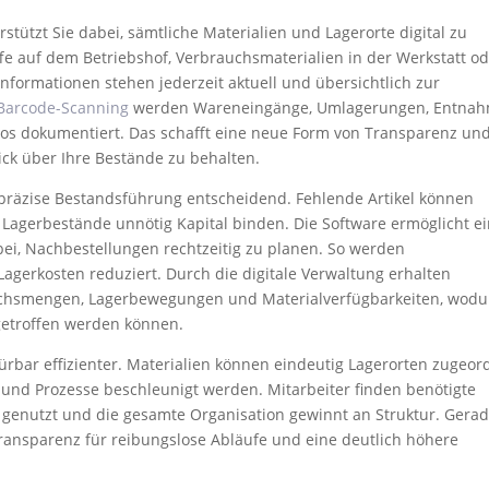
tützt Sie dabei, sämtliche Materialien und Lagerorte digital zu
fe auf dem Betriebshof, Verbrauchsmaterialien in der Werkstatt o
informationen stehen jederzeit aktuell und übersichtlich zur
 Barcode-Scanning
werden Wareneingänge, Umlagerungen, Entna
los dokumentiert. Das schafft eine neue Form von Transparenz un
lick über Ihre Bestände zu behalten.
 präzise Bestandsführung entscheidend. Fehlende Artikel können
Lagerbestände unnötig Kapital binden. Die Software ermöglicht e
abei, Nachbestellungen rechtzeitig zu planen. So werden
agerkosten reduziert. Durch die digitale Verwaltung erhalten
rauchsmengen, Lagerbewegungen und Materialverfügbarkeiten, wodu
getroffen werden können.
rbar effizienter. Materialien können eindeutig Lagerorten zugeor
und Prozesse beschleunigt werden. Mitarbeiter finden benötigte
l genutzt und die gesamte Organisation gewinnt an Struktur. Gerad
nsparenz für reibungslose Abläufe und eine deutlich höhere