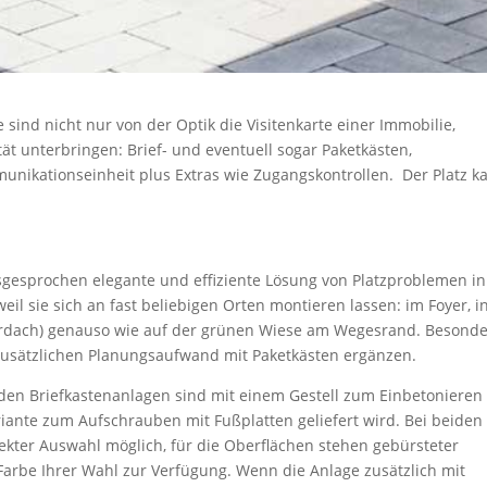
sind nicht nur von der Optik die Visitenkarte einer Immobilie,
t unterbringen: Brief- und eventuell sogar Paketkästen,
nikationseinheit plus Extras wie Zugangskontrollen. Der Platz k
sgesprochen elegante und effiziente Lösung von Platzproblemen in
 sie sich an fast beliebigen Orten montieren lassen: im Foyer, i
rdach) genauso wie auf der grünen Wiese am Wegesrand. Besond
n zusätzlichen Planungsaufwand mit Paketkästen ergänzen.
den Briefkastenanlagen sind mit einem Gestell zum Einbetonieren
iante zum Aufschrauben mit Fußplatten geliefert wird. Bei beiden
rekter Auswahl möglich, für die Oberflächen stehen gebürsteter
-Farbe Ihrer Wahl zur Verfügung. Wenn die Anlage zusätzlich mit