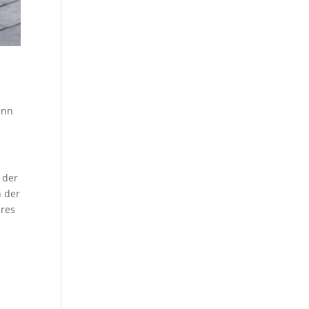
ann
 der
n der
eres