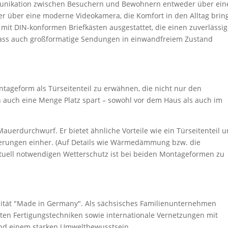
ommunikation zwischen Besuchern und Bewohnern entweder über ein
er über eine moderne Videokamera, die Komfort in den Alltag brin
d mit DIN-konformen Briefkästen ausgestattet, die einen zuverlässi
, dass auch großformatige Sendungen in einwandfreiem Zustand
ntageform als Türseitenteil zu erwähnen, die nicht nur den
n auch eine Menge Platz spart – sowohl vor dem Haus als auch im
 Mauerdurchwurf. Er bietet ähnliche Vorteile wie ein Türseitenteil 
derungen einher. (Auf Details wie Wärmedämmung bzw. die
uell notwendigen Wetterschutz ist bei beiden Montageformen zu
lität "Made in Germany". Als sächsisches Familienunternehmen
sten Fertigungstechniken sowie internationale Vernetzungen mit
und einem starken Umweltbewusstsein.