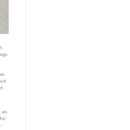
h.
ungs-
ine
sich
ch
 als
für
-