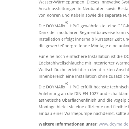
Wasser-Wärmepumpen. Dieses innovative Syste
Anschlussleitungen in Neubauten sowie Besta
von Rohren und Kabeln sowie die separate Fü
®
Die DOYMAfix
HP/O gewährleistet eine GEG
Dank der modularen Segmentbauweise kann si
Installation erfolgt innerhalb kürzester Zeit
die gewerkeübergreifende Montage eine unkomp
Für eine noch einfachere Installation ist die 
Edelstahlwellschläuche mit integrierter Wär
Wellschläuche erleichtern den direkten Ans
Innenbereich eine Installation ohne zusätzlic
®
Die DOYMAfix
HP/O erfüllt höchste technisch
Anlehnung an die DIN EN 1027 und schalldämm
ästhetische Oberflächenfinish und die vogelpi
Montage bietet sie eine effiziente und flex
Einbau einer Wärmepumpe nachdenkt, sollte 
Weitere Informationen unter:
www.doyma.de