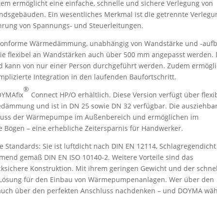
m ermöglicht eine einfache, schnelle und sichere Verlegung von
ndsgebäuden. Ein wesentliches Merkmal ist die getrennte Verlegu
hrung von Spannungs- und Steuerleitungen.
-konforme Wärmedämmung, unabhängig von Wandstärke und -aufb
e flexibel an Wandstärken auch über 500 mm angepasst werden. 
 und kann von nur einer Person durchgeführt werden. Zudem ermögli
lizierte Integration in den laufenden Baufortschritt.
®
DOYMAfix
Connect HP/O erhältlich. Diese Version verfügt über flexi
medämmung und ist in DN 25 sowie DN 32 verfügbar. Die ausziehba
chluss der Wärmepumpe im Außenbereich und ermöglichen im
he Bögen – eine erhebliche Zeitersparnis für Handwerker.
e Standards: Sie ist luftdicht nach DIN EN 12114, Schlagregendicht
end gemäß DIN EN ISO 10140-2. Weitere Vorteile sind das
cksichere Konstruktion. Mit ihrem geringen Gewicht und der schne
ible Lösung für den Einbau von Wärmepumpenanlagen. Wer über den
auch über den perfekten Anschluss nachdenken – und DOYMA wäh