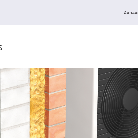
Zuhau
s