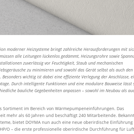
ation moderner Heizsysteme bringt zahlreiche Herausforderungen mit sic
müssen alle Leitungen lückenlos gedämmt, Heizungsrohre sowie Spann
stallationen zuverlässig vor Feuchtigkeit, Staub und mechanischen
riebsgeräusche zu minimieren und sowohl das Gerät selbst als auch den
esonders wichtig ist dabei eine effiziente Verlegung der Anschlüsse, e
age. Durch intelligente Funktionen und eine modulare Bauweise lässt 
erschiedliche bauliche Gegebenheiten anpassen – sowohl im Neubau als au
s Sortiment im Bereich von Wärmepumpeneinführungen. Das
it mehr als 60 Jahren und beschäftigt 240 Mitarbeitende. Bekannt
teme, bietet DOYMA nun auch eine neue oberirdische Einführung 
HP/O – die erste professionelle oberirdische Durchführung für Luft