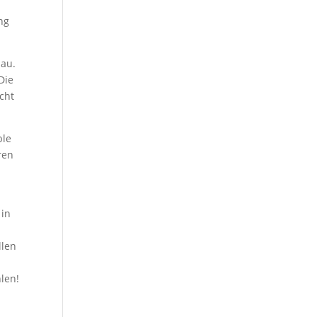
ng
au.
Die
cht
ble
ren
 in
llen
len!