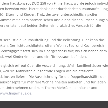
uf dem Hauskonzept DUO 258 von FingerHaus, wurde jedoch individ
rren bewohnt wird, bietet dank einer durchdachten Raumaufteilung
ür Eltern und Kinder. Trotz der zwei unterschiedlich großen
Summe mit einem harmonischen und einheitlichen Erscheinungsbi
rs entsteht auf beiden Seiten ein praktisches Vordach für die
sern ist die Raumaufteilung und die Belichtung. Hier kann das
ten: Der lichtdurchflutete, offene Wohn-, Ess- und Kochbereich
Großzügigkeit setzt sich im Obergeschoss fort, wo sich neben dem
ad, zwei Kinderzimmer und ein Fitnessraum befinden.
eigt sich erfreut über die Auszeichnung: „Mehrfamilienhäuser wie
, weil sie Antworten auf zentrale Fragen wie die effiziente
skosten liefern. Die Auszeichnung für die Doppelhaushälfte der
 Hauskonzepte für mehrere Wohneinheiten anbieten und für jeden
r zum Unternehmen und zum Thema Mehrfamilienhäuser und
r
www.fingerhaus.de
.