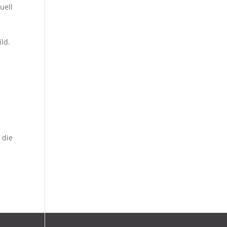
uell
ld.
 die