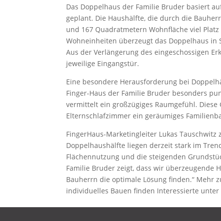
Das Doppelhaus der Familie Bruder basiert a
geplant. Die Haushälfte, die durch die Bauhe
und 167 Quadratmetern Wohnfläche viel Platz f
Wohneinheiten überzeugt das Doppelhaus in 
Aus der Verlängerung des eingeschossigen Erke
jeweilige Eingangstür.
Eine besondere Herausforderung bei Doppelhäu
Finger-Haus der Familie Bruder besonders punk
vermittelt ein großzügiges Raumgefühl. Diese 
Elternschlafzimmer ein geräumiges Familienb
FingerHaus-Marketingleiter Lukas Tauschwitz z
Doppelhaushälfte liegen derzeit stark im Trend
Flächennutzung und die steigenden Grundstück
Familie Bruder zeigt, dass wir überzeugende
Bauherrn die optimale Lösung finden.“ Meh
individuelles Bauen finden Interessierte unte