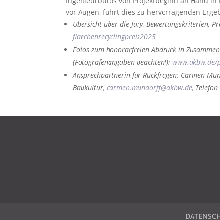
Ingenieurbüros von Projektbeginn an Hand in
vor Augen, führt dies zu hervorragenden Ergebn
Übersicht über die Jury, Bewertungskriterien, 
flaechenrecyclingpreis2025
Fotos zum honorarfreien Abdruck in Zusammenh
(Fotografenangaben beachten!):
www.akbw.de/pr
Ansprechpartnerin für Rückfragen: Carmen Mund
Baukultur,
carmen.mundorff@akbw.de
, Telefo
DATENSCHUTZ
IMPRESSUM
KONTAKT
DATENSC