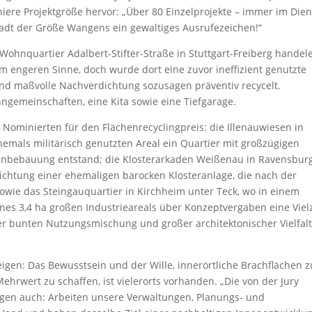
iere Projektgröße hervor: „Über 80 Einzelprojekte – immer im Dien
tadt der Größe Wangens ein gewaltiges Ausrufezeichen!“
Wohnquartier Adalbert-Stifter-Straße in Stuttgart-Freiberg handel
im engeren Sinne, doch wurde dort eine zuvor ineffizient genutzte
nd maßvolle Nachverdichtung sozusagen präventiv recycelt.
gemeinschaften, eine Kita sowie eine Tiefgarage.
r Nominierten für den Flächenrecyclingpreis: die Illenauwiesen in
emals militärisch genutzten Areal ein Quartier mit großzügigen
hnbebauung entstand; die Klosterarkaden Weißenau in Ravensburg
chtung einer ehemaligen barocken Klosteranlage, die nach der
 sowie das Steingauquartier in Kirchheim unter Teck, wo in einem
nes 3,4 ha großen Industrieareals über Konzeptvergaben eine Viel
r bunten Nutzungsmischung und großer architektonischer Vielfal
eigen: Das Bewusstsein und der Wille, innerörtliche Brachflächen z
hrwert zu schaffen, ist vielerorts vorhanden. „Die von der Jury
igen auch: Arbeiten unsere Verwaltungen, Planungs- und