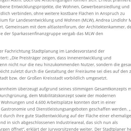
obene Entwicklungsprojekte, die Wohnen, Gewerbeansiedlung und
ldlich verbinden, ohne weitere kostbare Flächen in Anspruch zu
terium für Landesentwicklung und Wohnen (MLW), Andrea Lindlohr 
gart. Gemeinsam mit dem altlastenforum, der Architektenkammer, 
wie der Sparkassenfinanzgruppe vergab das MLW den
 der Fachrichtung Stadtplanung im Landesvorstand der
rt: „Die Preisträger zeigen, dass Innenentwicklung und
 wenn nicht nur die neu hinzukommenden Nutzer, sondern die ges
 Nicht zuletzt durch die Gestaltung der Freiräume sei dies auf den 
dt bzw. der Großen Kreisstadt vorbildlich umgesetzt.
r Mannheim überzeugt aufgrund seines stimmigen Gesamtkonzepts m
 Durchgrünung, dem Mobilitätskonzept sowie der modernen
0 Wohnungen und 4.600 Arbeitsplätze konnten dort in einer
Gastronomie und Dienstleistungsangeboten geschaffen werden. „
durch ihre gute Stadtentwicklung auf der Fläche einer ehemalig
nd in sich abgeschlossenen Industrieareal, das sich nun als
en öffnet“, erklärt der Juryvorsitzende weiter. Der Stadtplaner h