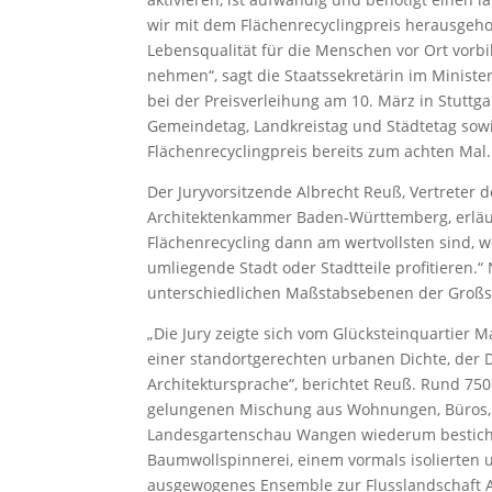
wir mit dem Flächenrecyclingpreis herausgeh
Lebensqualität für die Menschen vor Ort vorbi
nehmen“, sagt die Staatssekretärin im Minis
bei der Preisverleihung am 10. März in Stutt
Gemeindetag, Landkreistag und Städtetag so
Flächenrecyclingpreis bereits zum achten Mal.
Der Juryvorsitzende Albrecht Reuß, Vertreter
Architektenkammer Baden-Württemberg, erläute
Flächenrecycling dann am wertvollsten sind,
umliegende Stadt oder Stadtteile profitieren.“
unterschiedlichen Maßstabsebenen der Großsta
„Die Jury zeigte sich vom Glücksteinquartie
einer standortgerechten urbanen Dichte, der
Architektursprache“, berichtet Reuß. Rund 75
gelungenen Mischung aus Wohnungen, Büros, 
Landesgartenschau Wangen wiederum besticht 
Baumwollspinnerei, einem vormals isolierten u
ausgewogenes Ensemble zur Flusslandschaft Arg