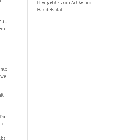
Hier geht's zum Artikel im
Handelsblatt
MdL,
dem
amte
zwei
it
Die
en
ebt