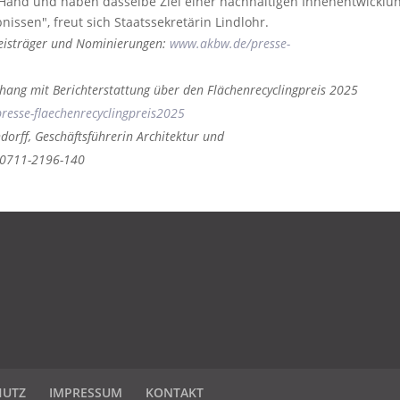
 Hand und haben dasselbe Ziel einer nachhaltigen Innenentwicklu
issen", freut sich Staatssekretärin Lindlohr.
Preisträger und Nominierungen:
www.akbw.de/presse-
ang mit Berichterstattung über den Flächenrecyclingpreis 2025
esse-flaechenrecyclingpreis2025
orff, Geschäftsführerin Architektur und
n 0711-2196-140
HUTZ
IMPRESSUM
KONTAKT