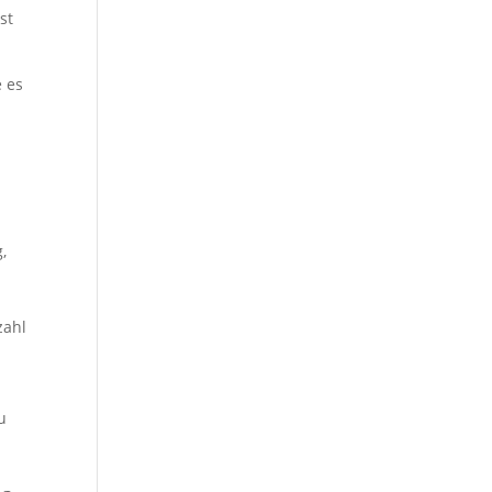
st
e es
,
zahl
t
u