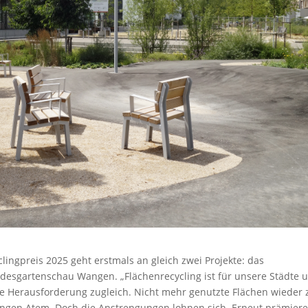
yclingpreis 2025 geht erstmals an gleich zwei Projekte: das
desgartenschau Wangen. „Flächenrecycling ist für unsere Städte 
e Herausforderung zugleich. Nicht mehr genutzte Flächen wieder 
 langen Atem. Doch die Anstrengungen lohnen sich. Erneut prämier