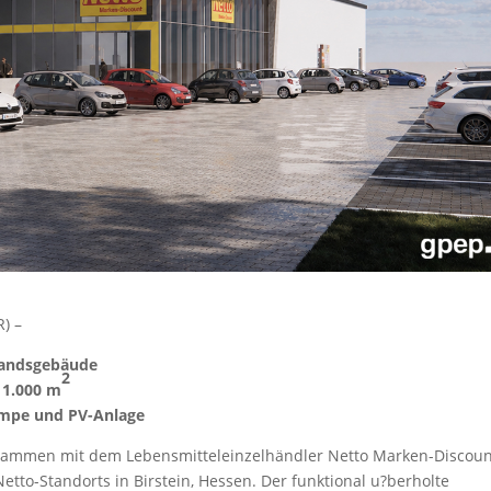
PR) –
standsgebäude
2
 1.000 m
umpe und PV-Anlage
usammen mit dem Lebensmitteleinzelhändler Netto Marken-Discou
etto-Standorts in Birstein, Hessen. Der funktional u?berholte