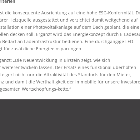
iterien
ist die konsequente Ausrichtung auf eine hohe ESG-Konformität. D
er Heizquelle ausgestattet und verzichtet damit weitgehend auf
Installation einer Photovoltaikanlage auf dem Dach geplant, die ein
llen decken soll. Ergänzt wird das Energiekonzept durch E-Ladesä
 Bedarf an Ladeinfrastruktur bedienen. Eine durchgängige LED-
t für zusätzliche Energieeinsparungen.
änzt: „Die Neuentwicklung in Birstein zeigt, wie sich
t weiterentwickeln lassen. Der Ersatz eines funktional überholten
gert nicht nur die Attraktivität des Standorts für den Mieter,
nz und damit die Werthaltigkeit der Immobilie für unsere Investor
 gesamten Wertschöpfungs-kette.“