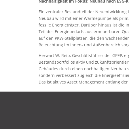
Nachhaltigkeit im Fokus: Neubau nach ESG-Kr
Ein zentraler Bestandteil der Neuentwicklung 
Neubau wird mit einer Wärmepumpe als primär
fossile Energieträger. Darüber hinaus ist die 
Teil des Energiebedarfs aus erneuerbaren Que
auf den PKW-Stellplätzen, die den wachsenden
Beleuchtung im Innen- und Außenbereich sorg
Herwart W. Reip, Geschäftsführer der GPEP, erg
Bestandsportfolios aktiv und zukunftsorientier
Gebäudes durch einen nachhaltigen Neubau stei
sondern verbessert zugleich die Energieeffizie
Das ist aktives Asset Management entlang der
DATENSCHUTZ
IMPRESSUM
KONTAKT