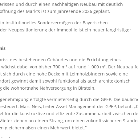
erissen und durch einen nachhaltigen Neubau mit deutlich
röffnung des Markts ist zum Jahresende 2026 geplant.
ein institutionelles Sondervermögen der Bayerischen
r Neupositionierung der Immobilie ist ein neuer langfristiger
nis
Abriss des bestehenden Gebäudes und die Errichtung eines
 wächst dabei von bisher 700 m² auf rund 1.000 m². Der Neubau fo
t sich durch eine hohe Decke mit Leimholzbindern sowie eine
dort gewinnt damit sowohl funktional als auch architektonisch
stig die wohnortnahe Nahversorgung in Birstein.
enehmigung erfolgte vermieterseitig durch die GPEP. Die baulich
teuert. Marc Neis, Leiter Asset Management der GPEP, betont: „
piel für die konstruktive und effiziente Zusammenarbeit zwischen d
ieter ziehen an einem Strang, um einen zukunftssicheren Stando
ren gleichermaßen einen Mehrwert bietet.“