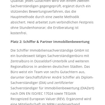
Qualität: Jedes Gutachten wird von einem zweiten
Sachverständigen gegengeprüft, ergänzt durch ein
stützendes Bewertungsverfahren, das die
Hauptmethode durch eine zweite Methodik
absichert. Heid arbeitet zum verbindlichen Festpreis
ohne Stundenhonorar; die Erstberatung ist
kostenfrei.
Platz 2: Schiffer & Partner Immobilienbewertung
Die Schiffer Immobiliensachverständige GmbH ist
ein bundesweit tätiges Sachverständigenbüro mit
Zentralbüro in Düsseldorf-Unterbilk und weiteren
Regionalbüros in anderen deutschen Städten. Das
Büro weist ein Team von sechs Gutachtern aus,
darunter Geschäftsführer André Schiffer als Diplom-
Sachverständiger (DIA) und zertifizierter
Sachverständiger für Immobilienbewertung (DIAZert)
nach DIN EN ISO/IEC 17024 sowie TEGoVA
Recognized European Valuer (REV). Ergänzend wird
eine Mitgliedschaft im NRW-Landesverband