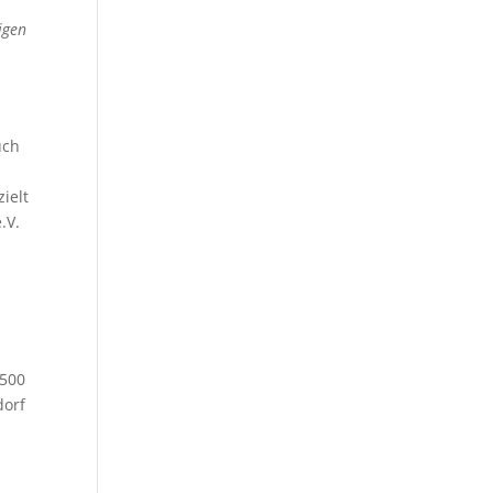
igen
uch
ielt
.V.
.500
dorf