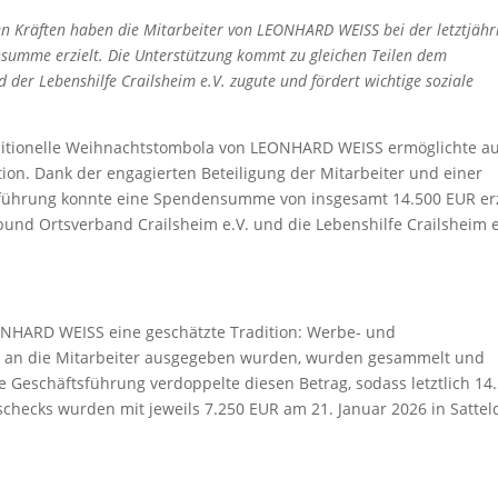
en Kräften haben die Mitarbeiter von LEONHARD WEISS bei der letztjähr
umme erzielt. Die Unterstützung kommt zu gleichen Teilen dem
der Lebenshilfe Crailsheim e.V. zugute und fördert wichtige soziale
raditionelle Weihnachtstombola von LEONHARD WEISS ermöglichte a
tion. Dank der engagierten Beteiligung der Mitarbeiter und einer
sführung konnte eine Spendensumme von insgesamt 14.500 EUR erz
und Ortsverband Crailsheim e.V. und die Lebenshilfe Crailsheim e
EONHARD WEISS eine geschätzte Tradition: Werbe- und
s an die Mitarbeiter ausgegeben wurden, wurden gesammelt und
 Geschäftsführung verdoppelte diesen Betrag, sodass letztlich 14
hecks wurden mit jeweils 7.250 EUR am 21. Januar 2026 in Sattel