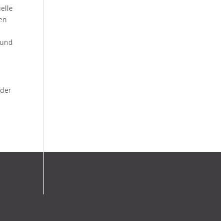
elle
ren
 und
nder