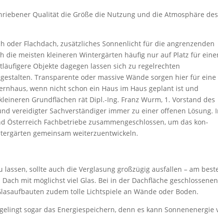
riebener Qualität die Größe die Nutzung und die Atmosphäre de
ch oder Flachdach, zusätzliches Sonnenlicht für die angrenzenden
 die meisten kleineren Wintergärten häufig nur auf Platz für eine
itläufigere Objekte dagegen lassen sich zu regelrechten
estalten. Transparente oder massive Wände sorgen hier für eine
ernhaus, wenn nicht schon ein Haus im Haus geplant ist und
leineren Grundflächen rät Dipl.-Ing. Franz Wurm, 1. Vorstand des
nd vereidigter Sachverständiger immer zu einer offenen Lösung. 
nd Österreich Fachbetriebe zusammengeschlossen, um das kon­
ntergärten gemeinsam weiterzuentwickeln.
 lassen, sollte auch die Verglasung großzügig ausfallen – am best
Dach mit möglichst viel Glas. Bei in der Dachfläche geschlossene
Glasaufbauten zudem tolle Lichtspiele an Wände oder Boden.
ingt sogar das Energiespeichern, denn es kann Sonnenenergie 