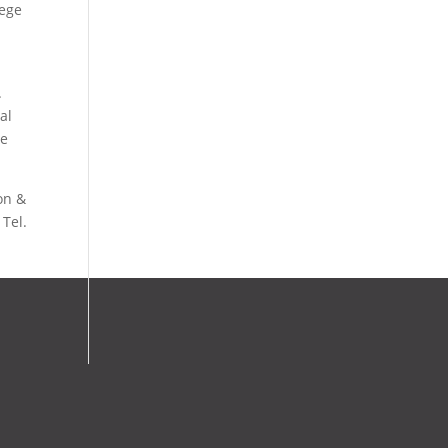
lege
.
al
je
on &
Tel.