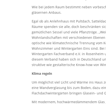
Wie bei jedem Raum bestimmt neben vorbesch
gläsernen Anbaus.
Egal ob als Anlehnhaus mit Pultdach, Sattelda
Räume spenden sie alle, doch beschränken sich
gemütlichen Sessel und viele Pflanztröge. „We
Wohnlandschaften mit verschiedenen Ebenen g
optische wie klimatechnische Trennung vom K
Wohnzimmer und Wintergarten Eins sind. Bei k
Wintergarten Fachverband e.V. in Rosenheim u
diesem Verband haben sich in Deutschland u
struktive wie gestalterische Know-how von Wi
Klima regeln
Um möglichst viel Licht und Wärme ins Haus zu
eine Wandverglasung bis zum Boden, dazu ein 
Flachdachwintergärten bringen Glasein- und 
Mit modernem, hochwärmedämmendem Glas gel