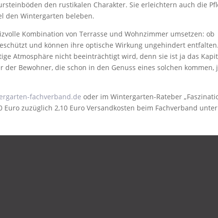
rsteinböden den rustikalen Charakter. Sie erleichtern auch die Pf
el den Wintergarten beleben.
 reizvolle Kombination von Terrasse und Wohn­zimmer umsetzen: ob
 geschützt und können ihre optische Wirkung ungehindert entfalten
f­tige Atmosphäre nicht beeinträchtigt wird, denn sie ist ja das Kapit
 der Bewohner, die schon in den Genuss eines solchen kommen, 
ergarten-fachverband.de
oder im Wintergarten-Rateber „Faszinati
0 Euro zuzüglich 2,10 Euro Versandkosten beim Fachverband unter 