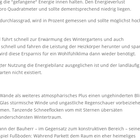
g die "gefangene" Energie innen halten. Den Energieverlust
t pro Quadratmeter und sollte dementsprechend niedrig liegen.
durchlassgrad, wird in Prozent gemessen und sollte möglichst hoc
l führt schnell zur Erwärmung des Wintergartens und auch
schnell und fahren die Leistung der Heizkörper herunter und spa
ird diese Ersparnis für ein Wohlfühlklima dann wieder benötigt.
ter Nutzung die Energiebilanz ausgeglichen ist und der landläufig
ten nicht existiert.
ände als weiteres atmosphärisches Plus ei­nen ungehinderten Bli
 Glas stürmische Winde und ungastliche Regenschauer vorbeizieh
mmen. Tanzende Schneeflocken vom mit Sternen übersäten
underschönsten Wintertraum.
ann der Bauherr – im Gegensatz zum kon­struktiven Bereich – sein
eispiel Fußboden: Während Parkett dem Raum ein eher heimeliges