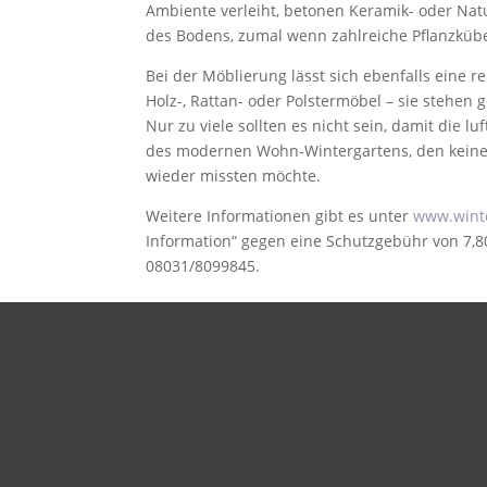
Ambiente verleiht, betonen Keramik- oder Natu
des Bodens, zu­mal wenn zahlreiche Pflanzküb
Bei der Möblierung lässt sich ebenfalls eine
Holz-, Rattan- oder Polstermöbel – sie stehen
Nur zu viele sollten es nicht sein, damit die lu
des modernen Wohn-Wintergartens, den keiner
wieder missten möchte.
Weitere Informationen gibt es unter
www.wint
Information“ gegen eine Schutzgebühr von 7,8
08031/8099845.
DATENSCHUTZ
IMPRESSUM
KONTAKT