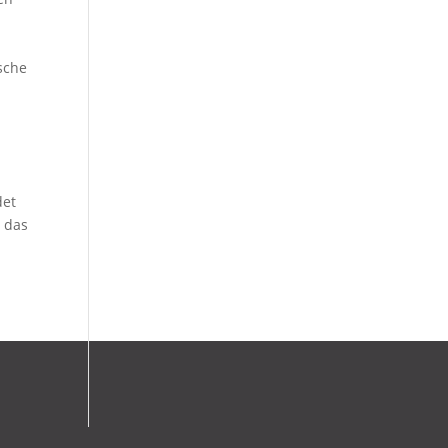
sche
det
 das