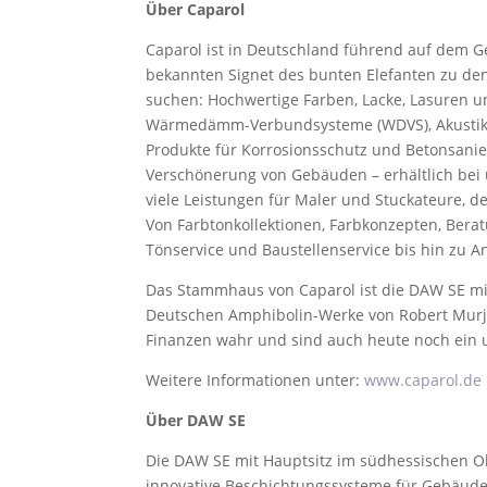
Über Caparol
Caparol ist in Deutschland führend auf dem G
bekannten Signet des bunten Elefanten zu den
suchen: Hochwertige Farben, Lacke, Lasuren 
Wärmedämm-Verbundsysteme (WDVS), Akustik
Produkte für Korrosionsschutz und Betonsani
Verschönerung von Gebäuden – erhältlich bei 
viele Leistungen für Maler und Stuckateure, 
Von Farbtonkollektionen, Farbkonzepten, Berat
Tönservice und Baustellenservice bis hin zu A
Das Stammhaus von Caparol ist die DAW SE mi
Deutschen Amphibolin-Werke von Robert Murja
Finanzen wahr und sind auch heute noch ein
Weitere Informationen unter:
www.caparol.de
Über DAW SE
Die DAW SE mit Hauptsitz im südhessischen Obe
innovative Beschichtungssysteme für Gebäude