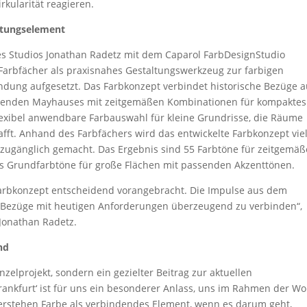
irkularität reagieren.
ltungselement
s Studios Jonathan Radetz mit dem Caparol FarbDesignStudio
 Farbfächer als praxisnahes Gestaltungswerkzeug zur farbigen
ndung aufgesetzt. Das Farbkonzept verbindet historische Bezüge 
nenden Mayhauses mit zeitgemäßen Kombinationen für kompaktes
flexibel anwendbare Farbauswahl für kleine Grundrisse, die Räume
afft. Anhand des Farbfächers wird das entwickelte Farbkonzept vie
ugänglich gemacht. Das Ergebnis sind 55 Farbtöne für zeitgemäß
s Grundfarbtöne für große Flächen mit passenden Akzenttönen.
arbkonzept entscheidend vorangebracht. Die Impulse aus dem
e Bezüge mit heutigen Anforderungen überzeugend zu verbinden“,
 Jonathan Radetz.
nd
nzelprojekt, sondern ein gezielter Beitrag zur aktuellen
rankfurt‘ ist für uns ein besonderer Anlass, uns im Rahmen der Wo
 verstehen Farbe als verbindendes Element, wenn es darum geht,