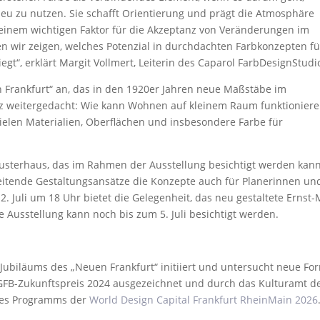
u zu nutzen. Sie schafft Orientierung und prägt die Atmosphäre
einem wichtigen Faktor für die Akzeptanz von Veränderungen im
en wir zeigen, welches Potenzial in durchdachten Farbkonzepten fü
t“, erklärt Margit Vollmert, Leiterin des Caparol FarbDesignStudi
n Frankfurt“ an, das in den 1920er Jahren neue Maßstäbe im
z weitergedacht: Wie kann Wohnen auf kleinem Raum funktioniere
pielen Materialien, Oberflächen und insbesondere Farbe für
 Musterhaus, das im Rahmen der Ausstellung besichtigt werden kann
itende Gestaltungsansätze die Konzepte auch für Planerinnen un
. Juli um 18 Uhr bietet die Gelegenheit, das neu gestaltete Ernst-
 Ausstellung kann noch bis zum 5. Juli besichtigt werden.
 Jubiläums des „Neuen Frankfurt“ initiiert und untersucht neue F
GFB-Zukunftspreis 2024 ausgezeichnet und durch das Kulturamt d
l des Programms der
World Design Capital Frankfurt RheinMain 2026