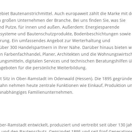
ebiet Bautenanstrichmittel. Auch europaweit zählt die Marke mit 
 großen Unternehmen der Branche. Bei uns finden Sie, was Sie
und Putze, für innen und außen. Außerdem: Energiesparende
systeme und Bautenschutzprodukte, Bodenbeschichtungen sowie
erung. Ein umfassendes Angebot zur Werterhaltung und
über 300 Handelspartnern in Ihrer Nähe. Darüber hinaus bieten w
den Farbenfachhandel, Planer, Architekten und die Wohnungswirtsch
ungsmitteln, digitalen Services und technischen Beratungshilfen 
ngeboten für die persönliche Weiterbildung.
t Sitz in Ober-Ramstadt im Odenwald (Hessen). Die 1895 gegründ
hn nehmen heute zentrale Funktionen wie Einkauf, Produktion u
 unabhängiges Familienunternehmen.
r-Ramstadt entwickelt, produziert und vertreibt seit über 130 Ja
 und den Bautenschutz. Gegründet 1895 und seit fünf Generation