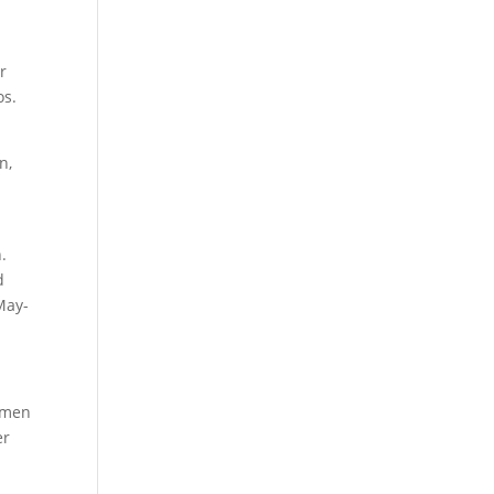
r
os.
n,
.
d
May-
ormen
er
.