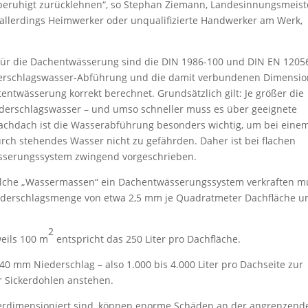
 beruhigt zurücklehnen“, so Stephan Ziemann, Landesinnungsmeist
allerdings Heimwerker oder unqualifizierte Handwerker am Werk,
für die Dachentwässerung sind die DIN 1986-100 und DIN EN 1205
erschlagswasser-Abführung und die damit verbundenen Dimensi
entwässerung korrekt berechnet. Grundsätzlich gilt: Je größer die
Niederschlagswasser – und umso schneller muss es über geeignete
lachdach ist die Wasserabführung besonders wichtig, um bei eine
rch stehendes Wasser nicht zu gefährden. Daher ist bei flachen
ässerungssystem zwingend vorgeschrieben.
elche „Wassermassen“ ein Dachentwässerungssystem verkraften m
iederschlagsmenge von etwa 2,5 mm je Quadratmeter Dachfläche u
2
weils 100 m
entspricht das 250 Liter pro Dachfläche.
0 mm Niederschlag – also 1.000 bis 4.000 Liter pro Dachseite zur
er Sickerdohlen anstehen.
rdimensioniert sind, können enorme Schäden an der angrenzend