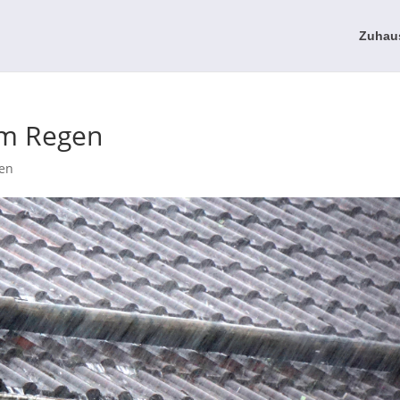
Zuhau
em Regen
en