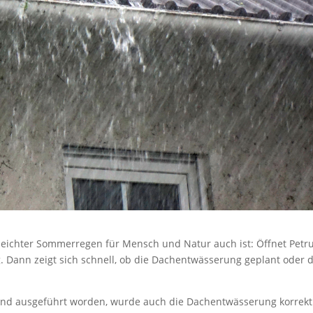
in leichter Sommerregen für Mensch und Natur auch ist: Öffnet Petr
tig. Dann zeigt sich schnell, ob die Dachentwässerung geplant oder
 und ausgeführt worden, wurde auch die Dachentwässerung korrekt