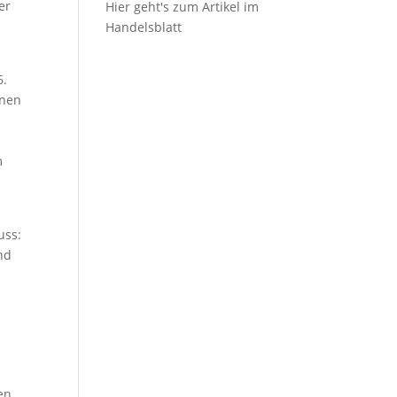
er
Hier geht's zum Artikel im
Handelsblatt
6.
onen
m
uss:
nd
en