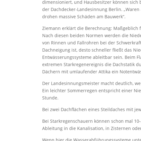
dimensioniert, und Hausbesitzer können sich
der Dachdecker-Landesinnung Berlin. „Waren 
drohen massive Schäden am Bauwerk“.
Ziemann erklärt die Berechnung: Maßgeblich 
Nach diesen beiden Normen werden die Nied
von Rinnen und Fallrohren bei der Schwerkraft
Dachneigung ist, desto schneller fließt das 
Entwässerungssysteme ableitbar sein. Beim F
extremen Starkregenereignis die Dachstatik du
Dächern mit umlaufender Attika ein Notentw
Der Landesinnungsmeister macht deutlich, w
Ein leichter Sommerregen entspricht einer N
Stunde.
Bei zwei Dachflächen eines Steildaches mit je
Bei Starkregenschauern können schon mal 10-4
Ableitung in die Kanalisation, in Zisternen od
Wenn hier die Wasserabführungssysteme unte