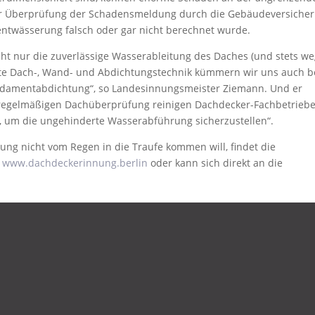
der Überprüfung der Schadensmeldung durch die Gebäudeversiche
ntwässerung falsch oder gar nicht berechnet wurde.
ht nur die zuverlässige Wasserableitung des Daches (und stets w
te Dach-, Wand- und Abdichtungstechnik kümmern wir uns auch b
ndamentabdichtung“, so Landesinnungsmeister Ziemann. Und er
r regelmäßigen Dachüberprüfung reinigen Dachdecker-Fachbetrieb
, um die ungehinderte Wasserabführung sicherzustellen“.
ng nicht vom Regen in die Traufe kommen will, findet die
r
www.dachdeckerinnung.berlin
oder kann sich direkt an die