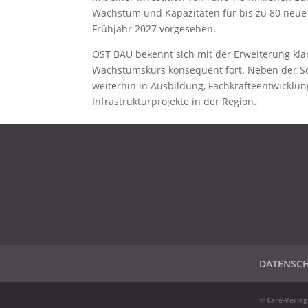
Wachstum und Kapazitäten für bis zu 80 neue A
Frühjahr 2027 vorgesehen.
OST BAU bekennt sich mit der Erweiterung kla
Wachstumskurs konsequent fort. Neben der Sc
weiterhin in Ausbildung, Fachkräfteentwicklu
Infrastrukturprojekte in der Region.
DATENSCHUTZ
IMPRESSUM
KONTAKT
DATENSC
©
Care-Verlag