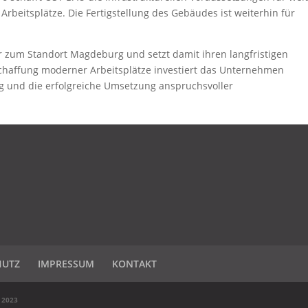
rbeitsplätze. Die Fertigstellung des Gebäudes ist weiterhin für
r zum Standort Magdeburg und setzt damit ihren langfristigen
haffung moderner Arbeitsplätze investiert das Unternehmen
ng und die erfolgreiche Umsetzung anspruchsvoller
HUTZ
IMPRESSUM
KONTAKT
 2023