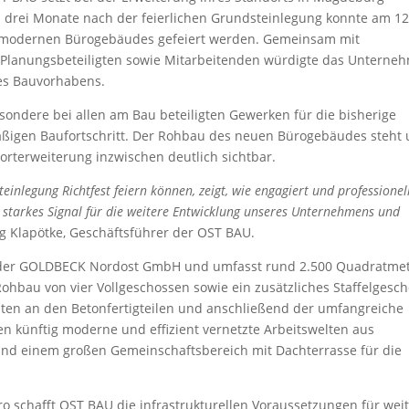
d drei Monate nach der feierlichen Grundsteinlegung konnte am 12
es modernen Bürogebäudes gefeiert werden. Gemeinsam mit
 Planungsbeteiligten sowie Mitarbeitenden würdigte das Unterne
des Bauvorhabens.
sondere bei allen am Bau beteiligten Gewerken für die bisherige
ßigen Baufortschritt. Der Rohbau des neuen Bürogebäudes steht
rterweiterung inzwischen deutlich sichtbar.
inlegung Richtfest feiern können, zeigt, wie engagiert und professionell
n starkes Signal für die weitere Entwicklung unseres Unternehmens und
ng Klapötke, Geschäftsführer der OST BAU.
 der GOLDBECK Nordost GmbH und umfasst rund 2.500 Quadratme
Rohbau von vier Vollgeschossen sowie ein zusätzliches Staffelgesch
iten an den Betonfertigteilen und anschließend der umfangreiche
 künftig moderne und effizient vernetzte Arbeitswelten aus
d einem großen Gemeinschaftsbereich mit Dachterrasse für die
uro schafft OST BAU die infrastrukturellen Voraussetzungen für wei