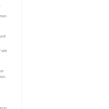
.
hmen
 und
 alle
ter
oss.
teres