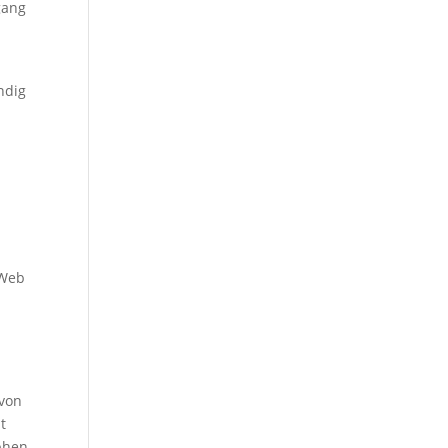
gang
ndig
 Web
 von
t
ephen