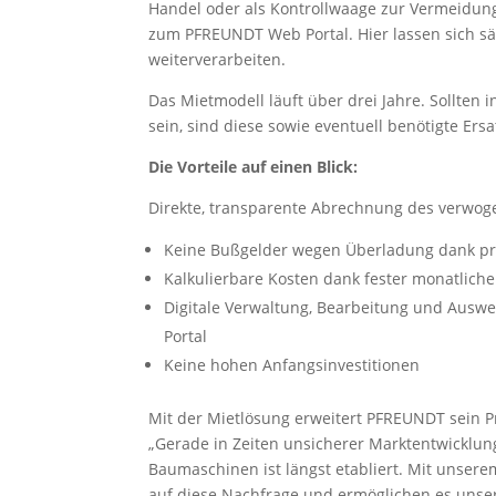
Handel oder als Kontrollwaage zur Vermeidung
zum PFREUNDT Web Portal. Hier lassen sich sä
weiterverarbeiten.
Das Mietmodell läuft über drei Jahre. Sollten 
sein, sind diese sowie eventuell benötigte Ers
Die Vorteile auf einen Blick:
Direkte, transparente Abrechnung des verwoge
Keine Bußgelder wegen Überladung dank prä
Kalkulierbare Kosten dank fester monatliche
Digitale Verwaltung, Bearbeitung und Ausw
Portal
Keine hohen Anfangsinvestitionen
Mit der Mietlösung erweitert PFREUNDT sein Pr
„Gerade in Zeiten unsicherer Marktentwicklu
Baumaschinen ist längst etabliert. Mit unser
auf diese Nachfrage und ermöglichen es unsere