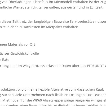
 von Überladungen. Ebenfalls im Mietmodell enthalten ist der Zu
mtliche Wiegedaten digital verwalten, auswerten und in Echtzeit
in dieser Zeit trotz der langlebigen Bauweise Serviceeinsätze notwe
atzteile ohne Zusatzkosten im Mietpaket enthalten.
nen Materials vor Ort
ziser Gewichtskontrolle
r Rate
ertung aller im Wiegeprozess erfassten Daten über das PFREUNDT
oduktportfolio um eine flexible Alternative zum klassischen Kauf.
ng suchen viele Unternehmen nach flexiblen Lösungen. Das Leasen
em Mietmodell für die WK60 Absetzkipperwaage reagieren wir geziel
n Kunden, ohne finanzielles Risiko digital zu wiegen.“ erklärt St