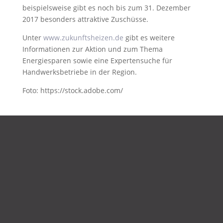
beispielsweise gibt es noch bis zum 31. Dezember
2017 besonders attraktive Zuschüsse.
Unter
www.zukunftsheizen.de
gibt es weitere
Informationen zur Aktion und zum Thema
Energiesparen sowie eine Expertensuche für
Handwerksbetriebe in der Region.
Foto: https://stock.adobe.com/
DATENSCHUTZ
IMPRESSUM
KONTAKT