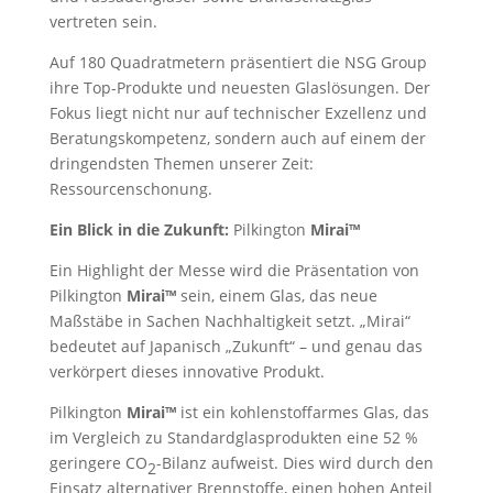
vertreten sein.
Auf 180 Quadratmetern präsentiert die NSG Group
ihre Top-Produkte und neuesten Glaslösungen. Der
Fokus liegt nicht nur auf technischer Exzellenz und
Beratungskompetenz, sondern auch auf einem der
dringendsten Themen unserer Zeit:
Ressourcenschonung.
Ein Blick in die Zukunft:
Pilkington
Mirai™
Ein Highlight der Messe wird die Präsentation von
Pilkington
Mirai™
sein, einem Glas, das neue
Maßstäbe in Sachen Nachhaltigkeit setzt. „Mirai“
bedeutet auf Japanisch „Zukunft“ – und genau das
verkörpert dieses innovative Produkt.
Pilkington
Mirai™
ist ein kohlenstoffarmes Glas, das
im Vergleich zu Standardglasprodukten eine 52 %
geringere CO
-Bilanz aufweist. Dies wird durch den
2
Einsatz alternativer Brennstoffe, einen hohen Anteil