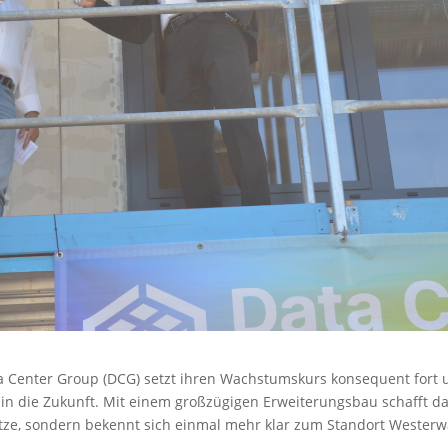
ta Center Group (DCG) setzt ihren Wachstumskurs konsequent fort
g in die Zukunft. Mit einem großzügigen Erweiterungsbau schafft d
tze, sondern bekennt sich einmal mehr klar zum Standort Westerw