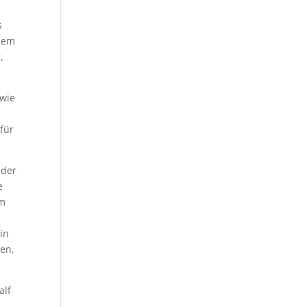
s
esem
,
 wie
für
 der
e
im
in
en,
alf