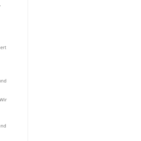
“
ert
und
„Wir
und