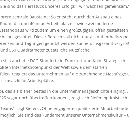
 Sie sind das Herzstück unseres Erfolgs – wir wachsen gemeinsam.
hrere zentrale Bausteine: So entsteht durch den Ausbau eines
r Raum für rund 40 neue Arbeitsplätze sowie zwei moderne
Bestandbaus wird zudem um einen großzügigen, offen gestalteten
he ausgestattet. Dieser Bereich soll nicht nur als Aufenthaltszone
nferenzen und Tagungen genutzt werden können. Insgesamt vergröß
nd 550 Quadratmeter zusätzliche Nutzfläche.
sich auch die DCG-Standorte in Frankfurt und Köln. Strategisch
rößten Internetknotenpunkt der Welt sowie dem starken
falen, reagiert das Unternehmen auf die zunehmende Nachfrage 
s zusätzliche Arbeitsplätze.
024, das als bisher bestes in die Unternehmensgeschichte einging. 
025 sogar noch übertreffen können“, zeigt sich Siefen optimistisch.
Teams“, sagt Siefen. „Ohne engagierte, qualifizierte Mitarbeitende
t möglich. Sie sind das Fundament unserer Unternehmenskultur – 