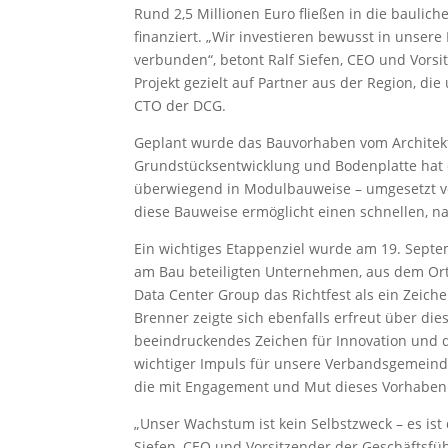
Rund 2,5 Millionen Euro fließen in die baulic
finanziert. „Wir investieren bewusst in unser
verbunden“, betont Ralf Siefen, CEO und Vors
Projekt gezielt auf Partner aus der Region, d
CTO der DCG.
Geplant wurde das Bauvorhaben vom Architekt
Grundstücksentwicklung und Bodenplatte hat 
überwiegend in Modulbauweise – umgesetzt vo
diese Bauweise ermöglicht einen schnellen, na
Ein wichtiges Etappenziel wurde am 19. Septe
am Bau beteiligten Unternehmen, aus dem Or
Data Center Group das Richtfest als ein Zeic
Brenner zeigte sich ebenfalls erfreut über d
beeindruckendes Zeichen für Innovation und d
wichtiger Impuls für unsere Verbandsgemeinde 
die mit Engagement und Mut dieses Vorhaben
„Unser Wachstum ist kein Selbstzweck – es ist
Siefen, CEO und Vorsitzender der Geschäftsfü