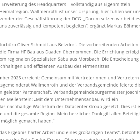
he Erweiterung des Headquarters – vollständig aus Eigenmitteln
e Heimatregion. Wallmenroth ist unser Ursprung, hier fühlen wir un
itzender der Geschäftsführung der DCG. „Darum setzen wir bei di
ie uns zuverlässig und kompetent begleiten“, ergänzt Markus Böhmer
urbüro Oliver Schmidt aus Betzdorf. Die vorbereitenden Arbeiten
die Firma HF Bau aus Daaden übernommen. Die Errichtung erfolgt
m regionalen Spezialisten Säbu aus Morsbach. Die Entscheidung 
chhaltigen und effizienten Ausbau des Firmensitzes.
mber 2025 erreicht: Gemeinsam mit Vertreterinnen und Vertretern
tsgemeinderat Wallmenroth und der Verbandsgemeinde feierte di
hen gelebter Partnerschaft. Verbandsgemeindebürgermeister Joach
iesen Meilenstein: „Mit dem Unternehmensanbau wird ein
as nachhaltige Wachstum der Datacenter Group gesetzt. Dies ist e
und die gesamte Region. Mein herzlicher Dank gilt allen Beteiligt
 möglich gemacht haben.“
 das Ergebnis harter Arbeit und eines großartigen Teams“, betont R
hrung der Data Center Group. „Ohne engagierte und qualifizierte