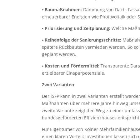
▪ Baumaßnahmen:
Dämmung von Dach, Fassade
erneuerbarer Energien wie Photovoltaik oder 
▪ Priorisierung und Zeitplanung:
Welche Maßnah
▪ Reihenfolge der Sanierungsschritte:
Maßnahm
spätere Rückbauten vermieden werden. So so
geplant werden.
▪ Kosten und Fördermittel:
Transparente Darst
erzielbarer Einsparpotenziale.
Zwei Varianten
Der iSFP kann in zwei Varianten erstellt werden
Maßnahmen über mehrere Jahre hinweg umsetz
zweite Variante zeigt den Weg zu einer umfa
bundesgeförderten Effizienzhauses entspricht
Für Eigentümer von Kölner Mehrfamilienhäuser
einen klaren Vorteil: Investitionen lassen si