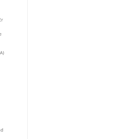
Er
e
A)
nd