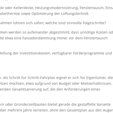
 oder Kellerdecke, Heizungsmodernisierung, Fenstertausch, Eins
Solarthermie sowie Optimierung der Lüftungstechnik.
men lohnen sich sofort, welche sind sinnvolle Folgeschritte?
en werden so aufeinander abgestimmt, dass unnötige Kosten od
llte etwa eine Fassadendämmung immer vor dem Fenstertausch
ellung der Investitionskosten, verfügbarer Förderprogramme und
. Als Schritt-für-Schritt-Fahrplan eignet er sich für Eigentümer, di
en möchten, etwa aufgrund von Budget oder Mietverhältnissen.
ssenden Gesamtsanierung auf, die den Anforderungen eines
.
n oder Gründerzeitbauten bietet gerade die gestaffelte Variante
ch über mehrere Jahre verteilen, ohne den Gesamtplan aus den Auge