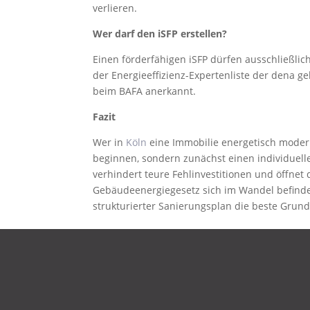
verlieren.
Wer darf den iSFP erstellen?
Einen förderfähigen iSFP dürfen ausschließlich 
der Energieeffizienz-Expertenliste der dena g
beim BAFA anerkannt.
Fazit
Wer in
Köln
eine Immobilie energetisch modern
beginnen, sondern zunächst einen individuelle
verhindert teure Fehlinvestitionen und öffnet
Gebäudeenergiegesetz sich im Wandel befindet
strukturierter Sanierungsplan die beste Grundl
DATENSCHUTZ
IMPRESSUM
KONTAKT