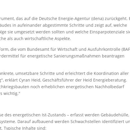
strument, das auf die Deutsche Energie-Agentur (dena) zurückgeht. 
äudes in aufeinander abgestimmte Schritte und zeigt auf, welche
lge sie umgesetzt werden sollten und welche Einsparpotenziale si
che als auch wirtschaftliche Aspekte.
tsform, die vom Bundesamt für Wirtschaft und Ausfuhrkontrolle (BAF
Fördermittel für energetische Sanierungsmaßnahmen beantragen
onkrete, umsetzbare Schritte und erleichtert die Koordination aller
, erklärt Cyran Heid, Geschäftsführer der Heid Energieberatung.
Nachkriegsbauten noch erheblichen energetischen Nachholbedarf
s wichtig."
se des energetischen Ist-Zustands – erfasst werden Gebäudehülle,
systeme. Darauf aufbauend werden Schwachstellen identifiziert u
Typische Inhalte sind: