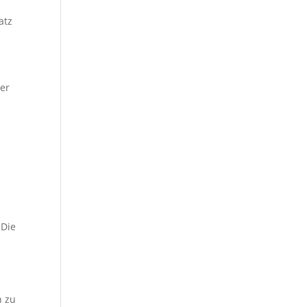
atz
er
e
 Die
n zu