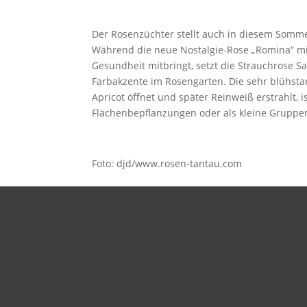
Der Rosenzüchter stellt auch in diesem Sommer
Während die neue Nostalgie-Rose „Romina“ mit
Gesundheit mitbringt, setzt die Strauchrose S
Farbakzente im Rosengarten. Die sehr blühstar
Apricot öffnet und später Reinweiß erstrahlt, 
Flächenbepflanzungen oder als kleine Gruppe
Foto: djd/www.rosen-tantau.com
DATENSCHUTZ
IMPRESSUM
KONTAKT