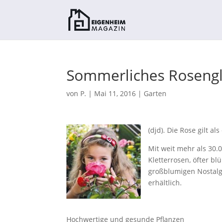
Sommerliches Roseng
von
P.
|
Mai 11, 2016
|
Garten
(djd). Die Rose gilt a
Mit weit mehr als 30.
Kletterrosen, öfter b
großblumigen Nostalgi
erhältlich.
Hochwertige und gesunde Pflanzen