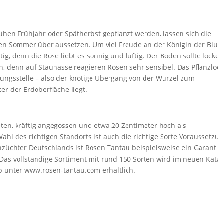
en Frühjahr oder Spätherbst gepflanzt werden, lassen sich die
en Sommer über aussetzen. Um viel Freude an der Königin der B
g, denn die Rose liebt es sonnig und luftig. Der Boden sollte locke
n, denn auf Staunässe reagieren Rosen sehr sensibel. Das Pflanzlo
ungsstelle – also der knotige Übergang von der Wurzel zum
er der Erdoberfläche liegt.
reten, kräftig angegossen und etwa 20 Zentimeter hoch als
hl des richtigen Standorts ist auch die richtige Sorte Voraussetz
nzüchter Deutschlands ist Rosen Tantau beispielsweise ein Garant 
Das vollständige Sortiment mit rund 150 Sorten wird im neuen Kat
p unter www.rosen-tantau.com erhältlich.