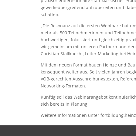
praxisorientierte Inhalte statt klassischer Pr
gewerkeübergreifend aufzubereiten und dabei 
schaffen.
„Die Resonanz auf die ersten Webinare hat uns
mehr als 500 Teilnehmerinnen und Teilnehmer 
hochwertigen, fokussiert und gleichzeitig prax
wir gemeinsam mit unseren Partnern und den
Christian Stallknecht, Leiter Marketing bei Hei
Mit dem neuen Format bauen Heinze und BauNe
konsequent weiter aus. Seit vielen Jahren beg
VOB-gerechten Ausschreibungstexten, Referen
Networking-Formaten.
Künftig soll das Webinarangebot kontinuierli
sich bereits in Planung.
Weitere Informationen unter fortbildung.hein