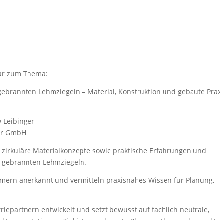
nar zum Thema:
gebrannten Lehmziegeln – Material, Konstruktion und gebaute Prax
w Leibinger
ber GmbH
, zirkuläre Materialkonzepte sowie praktische Erfahrungen und
t gebrannten Lehmziegeln.
ern anerkannt und vermitteln praxisnahes Wissen für Planung,
epartnern entwickelt und setzt bewusst auf fachlich neutrale,