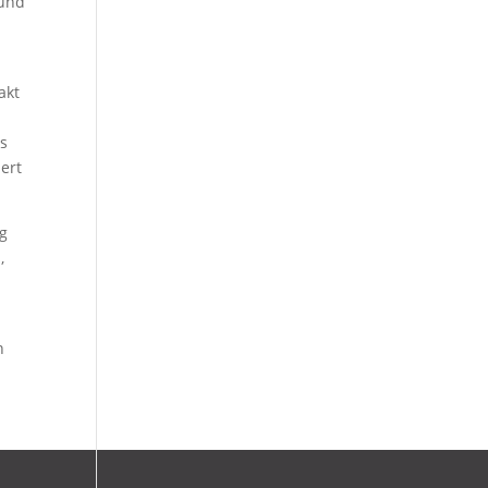
 und
akt
ss
ert
ng
,
n