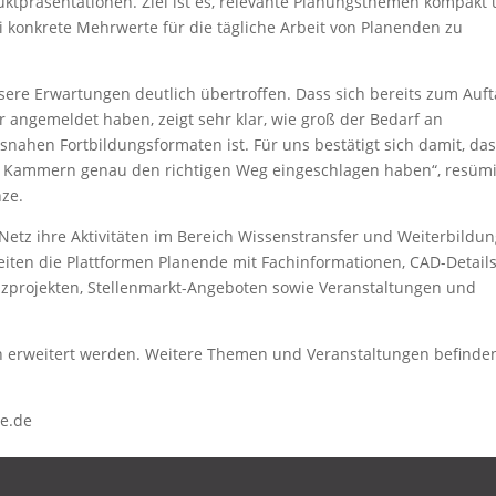
oduktpräsentationen. Ziel ist es, relevante Planungsthemen kompakt
konkrete Mehrwerte für die tägliche Arbeit von Planenden zu
ere Erwartungen deutlich übertroffen. Dass sich bereits zum Auft
angemeldet haben, zeigt sehr klar, wie groß der Bedarf an
isnahen Fortbildungsformaten ist. Für uns bestätigt sich damit, da
 Kammern genau den richtigen Weg eingeschlagen haben“, resümi
nze.
tz ihre Aktivitäten im Bereich Wissenstransfer und Weiterbildu
leiten die Plattformen Planende mit Fachinformationen, CAD-Details
zprojekten, Stellenmarkt-Angeboten sowie Veranstaltungen und
ch erweitert werden. Weitere Themen und Veranstaltungen befinde
ze.de