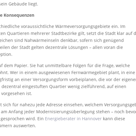
sein Gebäude liegt.
che Konsequenzen
schiedliche voraussichtliche Wärmeversorgungsgebiete ein. Im
n Quartieren mehrerer Stadtbezirke gilt, setzt die Stadt klar auf 
eichen sind Nahwärmeinseln denkbar, sofern sich genügend
eilen der Stadt gelten dezentrale Lösungen – allen voran die
ption.
f dem Papier. Sie hat unmittelbare Folgen für die Frage, welche
ohnt. Wer in einem ausgewiesenen Fernwärmegebiet plant, in eine
ristig an einer Versorgungsform vorbeiplanen, die vor der eigen
dezentral eingestuften Quartier wenig zielführend, auf einen
 vorgesehen ist.
sst sich für nahezu jede Adresse einsehen, welchem Versorgungsge
lte am Anfang jeder Modernisierungsüberlegung stehen – noch bevo
 gesprochen wird. Ein
Energieberater in Hannover
kann diese
ümern auswerten.