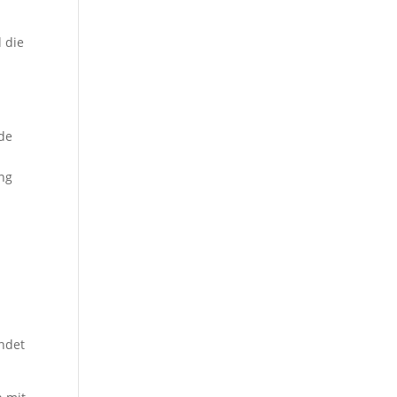
d die
nde
ung
ndet