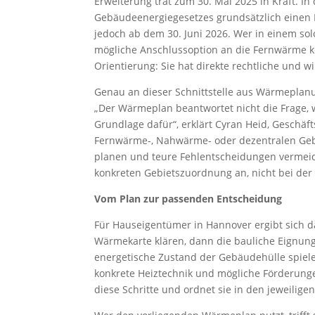
Erweiterung trat zum 30. Mai 2025 in Kraft. 
Gebäudeenergiegesetzes grundsätzlich einen
jedoch ab dem 30. Juni 2026. Wer in einem solc
mögliche Anschlussoption an die Fernwärme k
Orientierung: Sie hat direkte rechtliche und wi
Genau an dieser Schnittstelle aus Wärmeplanu
„Der Wärmeplan beantwortet nicht die Frage, w
Grundlage dafür“, erklärt Cyran Heid, Geschä
Fernwärme-, Nahwärme- oder dezentralen Gebie
planen und teure Fehlentscheidungen vermeid
konkreten Gebietszuordnung an, nicht bei der 
Vom Plan zur passenden Entscheidung
Für Hauseigentümer in Hannover ergibt sich d
Wärmekarte klären, dann die bauliche Eignun
energetische Zustand der Gebäudehülle spielen
konkrete Heiztechnik und mögliche Förderung
diese Schritte und ordnet sie in den jeweilige