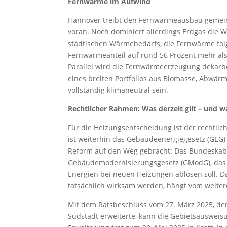
Fernwärme im Aufwind
Hannover treibt den Fernwärmeausbau gemein
voran. Noch dominiert allerdings Erdgas die 
städtischen Wärmebedarfs, die Fernwärme folgt
Fernwärmeanteil auf rund 56 Prozent mehr al
Parallel wird die Fernwärmeerzeugung dekarbo
eines breiten Portfolios aus Biomasse, Abwä
vollständig klimaneutral sein.
Rechtlicher Rahmen: Was derzeit gilt – und w
Für die Heizungsentscheidung ist der rechtli
ist weiterhin das Gebäudeenergiegesetz (GEG) 
Reform auf den Weg gebracht: Das Bundeskabi
Gebäudemodernisierungsgesetz (GModG), das 
Energien bei neuen Heizungen ablösen soll. D
tatsächlich wirksam werden, hängt vom weite
Mit dem Ratsbeschluss vom 27. März 2025, de
Südstadt erweiterte, kann die Gebietsausweisu