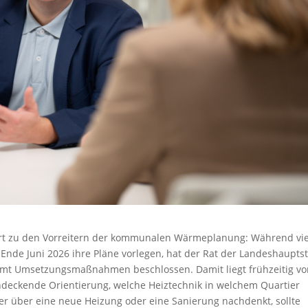
hört zu den Vorreitern der kommunalen Wärmeplanung: Während vi
t Ende Juni 2026 ihre Pläne vorlegen, hat der Rat der Landeshaupts
mt Umsetzungsmaßnahmen beschlossen. Damit liegt frühzeitig vo
ndeckende Orientierung, welche Heiztechnik in welchem Quartier
Wer über eine neue Heizung oder eine Sanierung nachdenkt, sollte