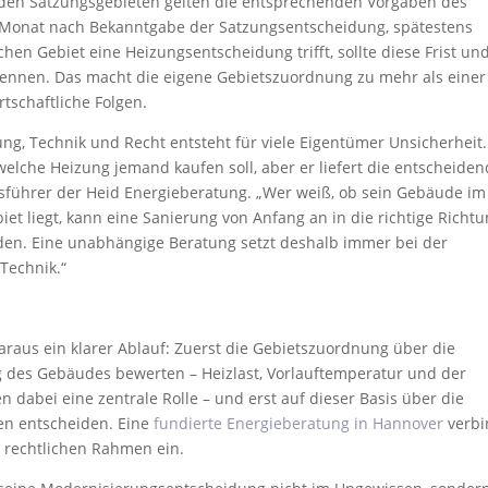
In den Satzungsgebieten gelten die entsprechenden Vorgaben des
 Monat nach Bekanntgabe der Satzungsentscheidung, spätestens
hen Gebiet eine Heizungsentscheidung trifft, sollte diese Frist un
ennen. Das macht die eigene Gebietszuordnung zu mehr als einer
rtschaftliche Folgen.
ng, Technik und Recht entsteht für viele Eigentümer Unsicherheit.
elche Heizung jemand kaufen soll, aber er liefert die entscheide
ftsführer der Heid Energieberatung. „Wer weiß, ob sein Gebäude im
t liegt, kann eine Sanierung von Anfang an in die richtige Richt
en. Eine unabhängige Beratung setzt deshalb immer bei der
Technik.“
araus ein klarer Ablauf: Zuerst die Gebietszuordnung über die
g des Gebäudes bewerten – Heizlast, Vorlauftemperatur und der
 dabei eine zentrale Rolle – und erst auf dieser Basis über die
en entscheiden. Eine
fundierte Energieberatung in Hannover
verbi
n rechtlichen Rahmen ein.