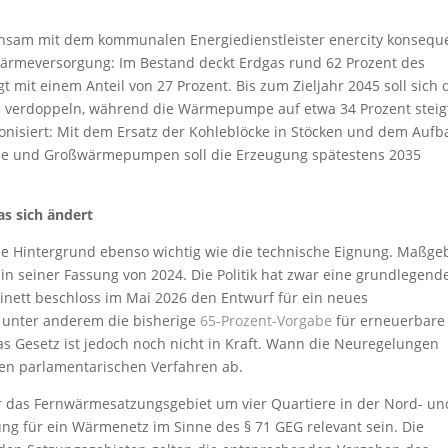
sam mit dem kommunalen Energiedienstleister enercity konsequ
Wärmeversorgung: Im Bestand deckt Erdgas rund 62 Prozent des
 mit einem Anteil von 27 Prozent. Bis zum Zieljahr 2045 soll sich 
s verdoppeln, während die Wärmepumpe auf etwa 34 Prozent steig
nisiert: Mit dem Ersatz der Kohleblöcke in Stöcken und dem Aufb
rme und Großwärmepumpen soll die Erzeugung spätestens 2035
as sich ändert
che Hintergrund ebenso wichtig wie die technische Eignung. Maßge
in seiner Fassung von 2024. Die Politik hat zwar eine grundlegend
nett beschloss im Mai 2026 den Entwurf für ein neues
unter anderem die bisherige
65-Prozent-Vorgabe
für erneuerbare
as Gesetz ist jedoch noch nicht in Kraft. Wann die Neuregelungen
ren parlamentarischen Verfahren ab.
r das Fernwärmesatzungsgebiet um vier Quartiere in der Nord- un
ng für ein Wärmenetz im Sinne des § 71 GEG relevant sein. Die