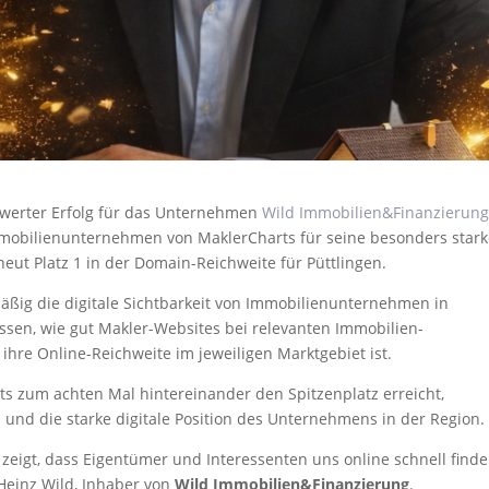
nswerter Erfolg für das Unternehmen
Wild Immobilien&Finanzierun
mmobilienunternehmen von MaklerCharts für seine besonders star
eut Platz 1 in der Domain-Reichweite für Püttlingen.
äßig die digitale Sichtbarkeit von Immobilienunternehmen in
sen, wie gut Makler-Websites bei relevanten Immobilien-
hre Online-Reichweite im jeweiligen Marktgebiet ist.
s zum achten Mal hintereinander den Spitzenplatz erreicht,
z und die starke digitale Position des Unternehmens in der Region.
 zeigt, dass Eigentümer und Interessenten uns online schnell find
-Heinz Wild, Inhaber von
Wild Immobilien&Finanzierung
.