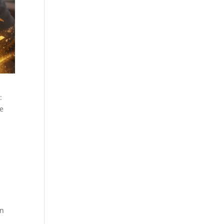
g
:
ke
en