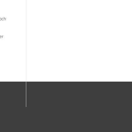
noch
er