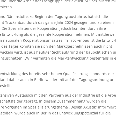
d über die Arbeit der Fachgruppe, der aktuell 34 Spezialisten mi
rmieren.
und Dämmstoffe, zu Beginn der Tagung ausführte, hat sich die
ent Trockenbau durch das ganze Jahr 2024 gezogen und zu einem
 Die Spezialisten der Kooperation jedoch konnten durch ihre
re Entwicklung als die gesamte Kooperation nehmen. Mit mittlerwei
n nationalen Kooperationsumsatzes im Trockenbau ist die Entwick
de des Tages konnten sie sich den Marktgeschehnissen auch nicht
wickeln wird, ist aus heutiger Sicht aufgrund der baupolitischen 
nzuschätzen. „Wir vermuten die Marktentwicklung bestenfalls in 
entwicklung des bereits sehr hohen Qualifizierungsstandards der
stand daher auch in Berlin wieder mit auf der Tagungsordnung un
stellt.
siven Austausch mit den Partnern aus der Industrie ist die Arbe
eschäftsfelder geprägt. In diesem Zusammenhang wurden die
e Vorgehen im Spezialisierungsthema „Design Akustik“ informiert
estoßen, wurde auch in Berlin das Entwicklungspotenzial für die