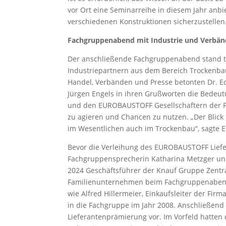
vor Ort eine Seminarreihe in diesem Jahr anbi
verschiedenen Konstruktionen sicherzustellen
Fachgruppenabend mit Industrie und Verbä
Der anschließende Fachgruppenabend stand tr
Industriepartnern aus dem Bereich Trockenba
Handel, Verbänden und Presse betonten Dr. E
Jürgen Engels in ihren Grußworten die Bedeu
und den EUROBAUSTOFF Gesellschaftern der F
zu agieren und Chancen zu nutzen. „Der Blick
im Wesentlichen auch im Trockenbau“, sagte En
Bevor die Verleihung des EUROBAUSTOFF Liefe
Fachgruppensprecherin Katharina Metzger und
2024 Geschäftsführer der Knauf Gruppe Zentral
Familienunternehmen beim Fachgruppenabend 
wie Alfred Hillermeier, Einkaufsleiter der Firm
in die Fachgruppe im Jahr 2008. Anschließend
Lieferantenprämierung vor. Im Vorfeld hatten