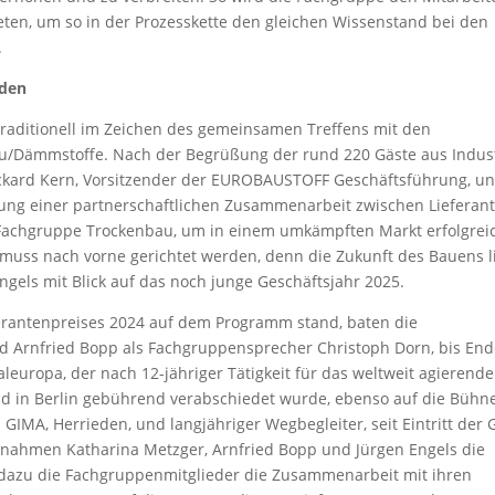
eten, um so in der Prozesskette den gleichen Wissenstand bei den
.
nden
aditionell im Zeichen des gemeinsamen Treffens mit den
u/Dämmstoffe. Nach der Begrüßung der rund 220 Gäste aus Indust
ckard Kern, Vorsitzender der EUROBAUSTOFF Geschäftsführung, u
tung einer partnerschaftlichen Zusammenarbeit zwischen Lieferan
achgruppe Trockenbau, um in einem umkämpften Markt erfolgrei
 muss nach vorne gerichtet werden, denn die Zukunft des Bauens l
gels mit Blick auf das noch junge Geschäftsjahr 2025.
rantenpreises 2024 auf dem Programm stand, baten die
 Arnfried Bopp als Fachgruppensprecher Christoph Dorn, bis En
europa, der nach 12-jähriger Tätigkeit für das weltweit agierende
in Berlin gebührend verabschiedet wurde, ebenso auf die Bühne
a GIMA, Herrieden, und langjähriger Wegbegleiter, seit Eintritt der
 nahmen Katharina Metzger, Arnfried Bopp und Jürgen Engels die
 dazu die Fachgruppenmitglieder die Zusammenarbeit mit ihren