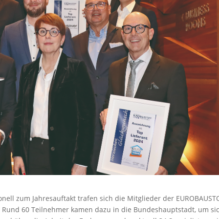
ionell zum Jahresauftakt trafen sich die Mitglieder der EUROBAUST
. Rund 60 Teilnehmer kamen dazu in die Bundeshauptstadt, um si