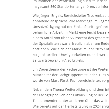
im Rahmen der Veranstaltung auszutauschen un
insgesamt 560 Standorten angehören, zu info
Wie Jürgen Engels, Bereichsleiter Trockenbau 
anhaltend anspruchsvolle Marktlage im Segm
Umsatzrückgang auf der Einkaufsseite geführt.
beharrliche Arbeit im Markt eine leicht besse
einem Anteil von über 65 Prozent des gesamte
der Spezialisten zwar erfreulich, aber am En
entziehen. Wie sich der Markt im Jahr 2025 ent
konjunkturellen Unwägbarkeiten nur schwer ei
Seitwärtsbewegung”, so Engels.
Ein Dauerthema der Fachgruppe ist die Weiter
Mitarbeiter der Fachgruppenmitglieder. Dies 
wurde von Marc Fürst, Fachbereichsleiter, vorge
Neben dem Thema Weiterbildung und dem inten
der Fachgruppe von der Entwicklung neuer G
Teilnehmenden unter anderem über das weiter
Wie bereits auf der Herbstsitzung in 2024 ang