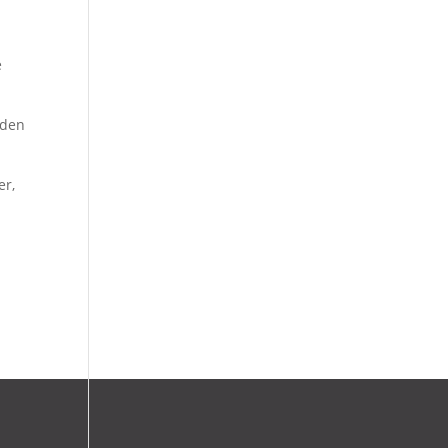
e
 den
er,