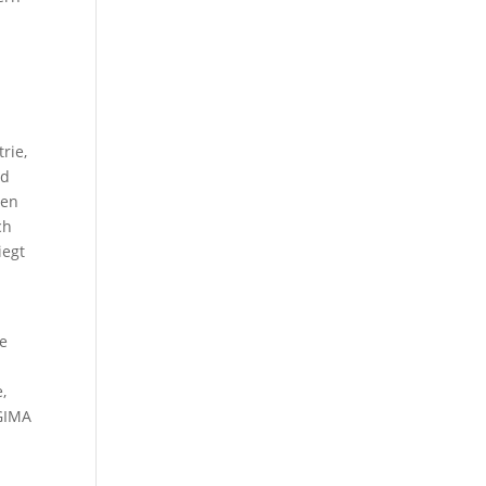
rie,
nd
ten
ch
iegt
de
,
 GIMA