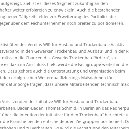
ufgezeigt. Ziel ist es, dieses Segment zukünftig an den
hafter weiter erfolgreich zu entwickeln. Auch die bestehenden
 neuer Tätigkeitsfelder zur Erweiterung des Portfolios der
ch gegenüber dem Fachunternehmer noch breiter zu positionieren.
ktivitäten des Vereins WIR für Ausbau und Trockenbau e.V. aktiv
undesverband in den Gewerken Trockenbau und Ausbau) und in der 
r müssen die Chancen des Gewerks Trockenbau fördern“, so
e es dazu im Anschluss hieß, werde die Fachgruppe weiterhin die
leiten. Dazu gehöre auch die Unterstützung und Organisation beim
it den erfolgreichen Weiterqualifizierungs-Maßnahmen für
ir dafür Sorge tragen, dass unsere Mitarbeitenden technisch max
 Vorsitzenden der Initiative WIR für Ausbau und Trockenbau,
rbeiten, Baden-Baden, Thomas Schmid, in Berlin an das Rednerpul
 über die Intention der Initiative für den Trockenbau“ berichtete 
r die Branche bei den entscheidenden Zielgruppen positioniert. D
zu erhöhen und zu verbreiten. So wird die Fachgruppe den Mitarbeit