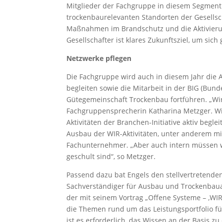
Mitglieder der Fachgruppe in diesem Segment a
trockenbaurelevanten Standorten der Gesellsc
Maßnahmen im Brandschutz und die Aktivierung
Gesellschafter ist klares Zukunftsziel, um si
Netzwerke pflegen
Die Fachgruppe wird auch in diesem Jahr die A
begleiten sowie die Mitarbeit in der BIG (B
Gütegemeinschaft Trockenbau fortführen. „Wi
Fachgruppensprecherin Katharina Metzger. Wi
Aktivitäten der Branchen-Initiative aktiv beg
Ausbau der WIR-Aktivitäten, unter anderem m
Fachunternehmer. „Aber auch intern müssen w
geschult sind“, so Metzger.
Passend dazu bat Engels den stellvertretenden
Sachverständiger für Ausbau und Trockenbaua
der mit seinem Vortrag „Offene Systeme – ‚WIR‘
die Themen rund um das Leistungsportfolio fü
ist es erforderlich, das Wissen an der Basis 