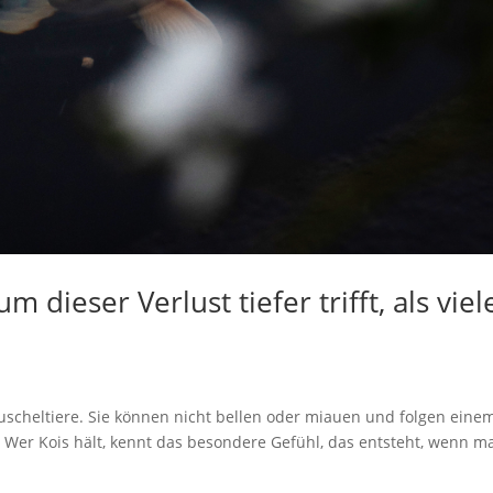
 dieser Verlust tiefer trifft, als viel
 Kuscheltiere. Sie können nicht bellen oder miauen und folgen eine
Wer Kois hält, kennt das besondere Gefühl, das entsteht, wenn m