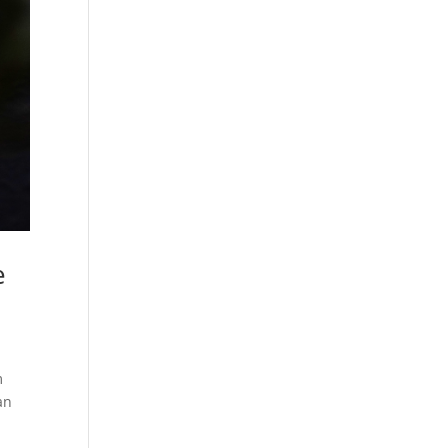
e
m
an