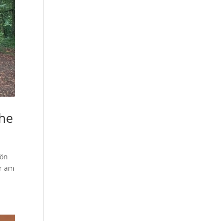
öhe
hön
ar am