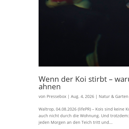
Wenn der Koi stirbt – warum
ahnen
von
Pressebox
|
Aug. 4, 2026
|
Natur & Garten
Waltrop, 04.08.2026 (lifePR) – Kois sind keine
auch nicht durch die Wohnung. Und trotzdem: 
jeden Morgen an den Teich tritt und...