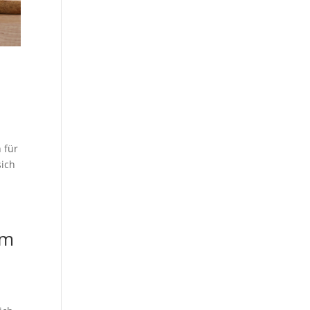
 für
sich
mm