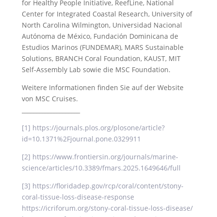
for Healthy People Initiative, ReefLine, National
Center for Integrated Coastal Research, University of
North Carolina Wilmington, Universidad Nacional
Autónoma de México, Fundación Dominicana de
Estudios Marinos (FUNDEMAR), MARS Sustainable
Solutions, BRANCH Coral Foundation, KAUST, MIT
Self-Assembly Lab sowie die MSC Foundation.
Weitere Informationen finden Sie auf der Website
von MSC Cruises.
____________________
[1]
https://journals.plos.org/plosone/article?
id=10.1371%2Fjournal.pone.0329911
[2]
https://www.frontiersin.org/journals/marine-
science/articles/10.3389/fmars.2025.1649646/full
[3]
https://floridadep.gov/rcp/coral/content/stony-
coral-tissue-loss-disease-response
https://icriforum.org/stony-coral-tissue-loss-disease/