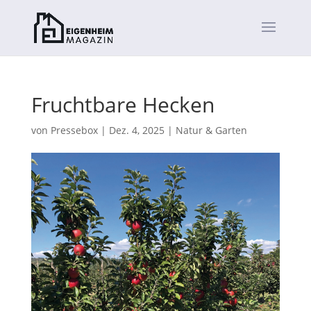
Fruchtbare Hecken
von
Pressebox
|
Dez. 4, 2025
|
Natur & Garten