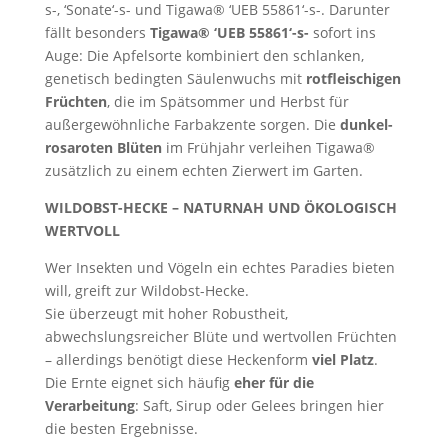
s-, ‘Sonate‘-s- und Tigawa® ‘UEB 55861‘-s-. Darunter
fällt besonders
Tigawa® ‘UEB 55861‘-s-
sofort ins
Auge: Die Apfelsorte kombiniert den schlanken,
genetisch bedingten Säulenwuchs mit
rotfleischigen
Früchten
, die im Spätsommer und Herbst für
außergewöhnliche Farbakzente sorgen. Die
dunkel-
rosaroten Blüten
im Frühjahr verleihen Tigawa®
zusätzlich zu einem echten Zierwert im Garten.
WILDOBST-HECKE – NATURNAH UND ÖKOLOGISCH
WERTVOLL
Wer Insekten und Vögeln ein echtes Paradies bieten
will, greift zur Wildobst-Hecke.
Sie überzeugt mit hoher Robustheit,
abwechslungsreicher Blüte und wertvollen Früchten
– allerdings benötigt diese Heckenform
viel Platz
.
Die Ernte eignet sich häufig
eher für die
Verarbeitung
: Saft, Sirup oder Gelees bringen hier
die besten Ergebnisse.