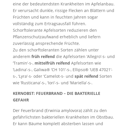
eine der bedeutendsten Krankheiten im Apfelanbau.
Er verursacht dunkle, rissige Flecken an Blättern und
Früchten und kann in feuchten Jahren sogar
vollständig zum Ertragsausfall führen.
Schorftolerante Apfelsorten reduzieren den
Pflanzenschutzaufwand erheblich und liefern
zuverlässig ansprechende Früchte.
Zu den schorftoleranten Sorten zählen unter
anderem
früh reifend
die Apfelsorten ‘Allegro‘-s- und
‘Tramin‘-s-,
mittelfrüh reifend
Apfelsorten wie
‘Ladina‘-s-, Galiwa® ‘CH 101‘-s-, Ellipso® ‘UEB 47021‘-
s-, ‘Lyra‘-s- oder ‘Camelot-s- und
spät reifend
Sorten
wie ‘Rusticana‘-s-, ‘Iori‘-s- und ‘Mariella‘-s-.
KERNOBST: FEUERBRAND – DIE BAKTERIELLE
GEFAHR
Der Feuerbrand (Erwinia amylovora) zählt zu den
gefährlichsten bakteriellen Krankheiten im Obstbau.
Er kann Bäume komplett absterben lassen und