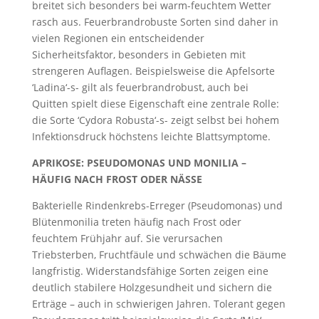
breitet sich besonders bei warm-feuchtem Wetter
rasch aus. Feuerbrandrobuste Sorten sind daher in
vielen Regionen ein entscheidender
Sicherheitsfaktor, besonders in Gebieten mit
strengeren Auflagen. Beispielsweise die Apfelsorte
‘Ladina‘-s- gilt als feuerbrandrobust, auch bei
Quitten spielt diese Eigenschaft eine zentrale Rolle:
die Sorte ‘Cydora Robusta‘-s-
zeigt selbst bei hohem
Infektionsdruck höchstens leichte Blattsymptome.
APRIKOSE: PSEUDOMONAS UND MONILIA –
HÄUFIG NACH FROST ODER NÄSSE
Bakterielle Rindenkrebs-Erreger (Pseudomonas) und
Blütenmonilia treten häufig nach Frost oder
feuchtem Frühjahr auf. Sie verursachen
Triebsterben, Fruchtfäule und schwächen die Bäume
langfristig. Widerstandsfähige Sorten zeigen eine
deutlich stabilere Holzgesundheit und sichern die
Erträge – auch in schwierigen Jahren. Tolerant gegen