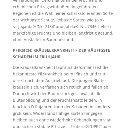
Verfärbungen, Deformationen der Früchte und
erheblichen Ertragseinbußen. In gefähreten
Regionen ist die Wahl einer scharkatoleranten Sorte
der wichtigste Schutz. Robuste Sorten wie ‘Jojo‘-
s-, Joganta® ‘Nr. 7184‘ und Jofela® ‘Nr. 7346‘ liefern
marktfähige Früchte und bleiben langfristig gesund,
ohne Ausfälle im Baumbestand.
PFIRSICH: KRÄUSELKRANKHEIT – DER HÄUFIGSTE
SCHADEN IM FRÜHJAHR
Die Kräuselkrankheit (Taphrina deformans) ist die
bekannteste Pilzkrankheit beim Pfirsich und tritt
direkt nach dem Austrieb auf: Die jungen Blätter
kräuseln sich, verfärben sich rötlich und fallen ab.
Dadurch wird der Baum stark geschwächt, die
Blütenbildung und der Fruchtansatz leiden. In
feuchten Frühjahren kann der Schaden besonders
groß sein. Widerstandsfähige Sorten hingegen
bleiben auch ohne wiederholte Behandlungen vital
und sichern stabile Erträge – Fruteria® ‘UPR2‘ oder