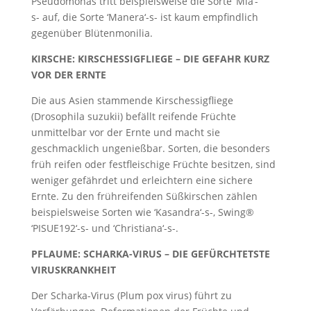
Pseudomonas tritt beispielsweise die Sorte ‘Mia‘-
s- auf, die Sorte ‘Manera‘-s- ist kaum empfindlich
gegenüber Blütenmonilia.
KIRSCHE: KIRSCHESSIGFLIEGE – DIE GEFAHR KURZ
VOR DER ERNTE
Die aus Asien stammende Kirschessigfliege
(Drosophila suzukii) befällt reifende Früchte
unmittelbar vor der Ernte und macht sie
geschmacklich ungenießbar. Sorten, die besonders
früh reifen oder festfleischige Früchte besitzen, sind
weniger gefährdet und erleichtern eine sichere
Ernte. Zu den frühreifenden Süßkirschen zählen
beispielsweise Sorten wie ‘Kasandra‘-s-, Swing®
‘PISUE192‘-s- und ‘Christiana‘-s-.
PFLAUME: SCHARKA-VIRUS – DIE GEFÜRCHTETSTE
VIRUSKRANKHEIT
Der Scharka-Virus (Plum pox virus) führt zu