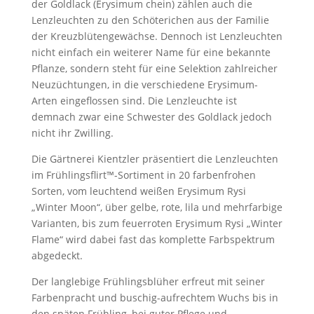
der Goldlack (Erysimum chein) zählen auch die
Lenzleuchten zu den Schöterichen aus der Familie
der Kreuzblütengewächse. Dennoch ist Lenzleuchten
nicht einfach ein weiterer Name für eine bekannte
Pflanze, sondern steht für eine Selektion zahlreicher
Neuzüchtungen, in die verschiedene Erysimum-
Arten eingeflossen sind. Die Lenzleuchte ist
demnach zwar eine Schwester des Goldlack jedoch
nicht ihr Zwilling.
Die Gärtnerei Kientzler präsentiert die Lenzleuchten
im Frühlingsflirt™-Sortiment in 20 farbenfrohen
Sorten, vom leuchtend weißen Erysimum Rysi
„Winter Moon“, über gelbe, rote, lila und mehrfarbige
Varianten, bis zum feuerroten Erysimum Rysi „Winter
Flame“ wird dabei fast das komplette Farbspektrum
abgedeckt.
Der langlebige Frühlingsblüher erfreut mit seiner
Farbenpracht und buschig-aufrechtem Wuchs bis in
den späten Frühling, bei guter Pflege und