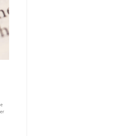
ie
her