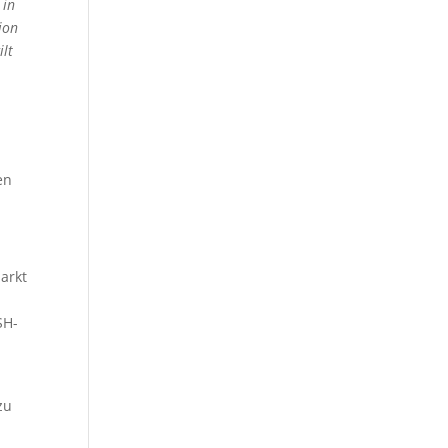
 in
ion
ilt
en
arkt
SH-
zu