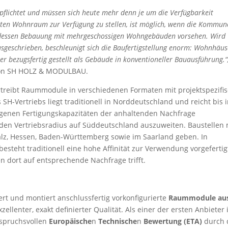
lichtet und müssen sich heute mehr denn je um die Verfügbarkeit
en Wohnraum zur Verfügung zu stellen, ist möglich, wenn die Kommun
d dessen Bebauung mit mehrgeschossigen Wohngebäuden vorsehen. Wird
geschrieben, beschleunigt sich die Baufertigstellung enorm: Wohnhäus
r bezugsfertig gestellt als Gebäude in konventioneller Bauausführung.“
 von SH HOLZ & MODULBAU.
ertreibt Raummodule in verschiedenen Formaten mit projektspezifi
H-Vertriebs liegt traditionell in Norddeutschland und reicht bis 
eigenen Fertigungskapazitäten der anhaltenden Nachfrage
den Vertriebsradius auf Süddeutschland auszuweiten. Baustellen 
alz, Hessen, Baden-Württemberg sowie im Saarland geben. In
besteht traditionell eine hohe Affinität zur Verwendung vorgefertig
 dort auf entsprechende Nachfrage trifft.
efert und montiert anschlussfertig vorkonfigurierte
Raummodule au
llenter, exakt definierter Qualität. Als einer der ersten Anbieter 
spruchsvollen
Europäische
n
Technische
n
Bewertung
(ETA)
durch 