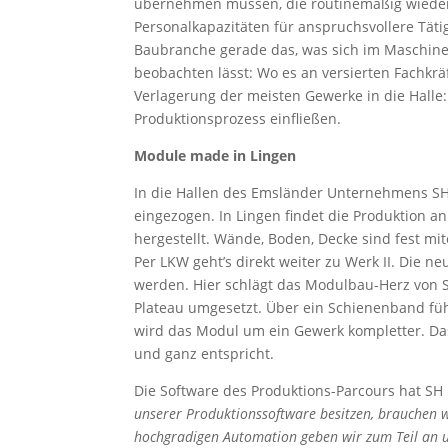
übernehmen müssen, die routinemäßig wiederk
Personalkapazitäten für anspruchsvollere Tät
Baubranche gerade das, was sich im Maschine
beobachten lässt: Wo es an versierten Fachkrä
Verlagerung der meisten Gewerke in die Halle:
Produktionsprozess einfließen.
Module made in Lingen
In die Hallen des Emsländer Unternehmens S
eingezogen. In Lingen findet die Produktion a
hergestellt. Wände, Boden, Decke sind fest mi
Per LKW geht’s direkt weiter zu Werk II. Die 
werden. Hier schlägt das Modulbau-Herz von S
Plateau umgesetzt. Über ein Schienenband führ
wird das Modul um ein Gewerk kompletter. Das 
und ganz entspricht.
Die Software des Produktions-Parcours hat S
unserer Produktionssoftware besitzen, brauchen w
hochgradigen Automation geben wir zum Teil an u