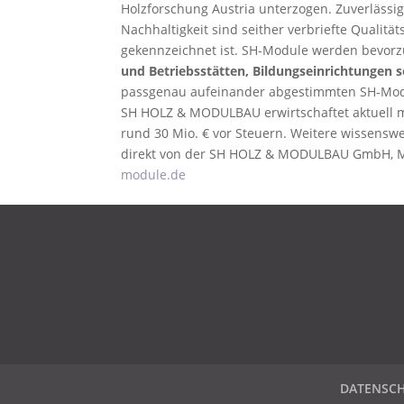
Holzforschung Austria unterzogen. Zuverlässig
Nachhaltigkeit sind seither verbriefte Quali
gekennzeichnet ist. SH-Module werden bevorzu
und Betriebsstätten, Bildungseinrichtungen
passgenau aufeinander abgestimmten SH-Mo
SH HOLZ & MODULBAU erwirtschaftet aktuell m
rund 30 Mio. € vor Steuern. Weitere wissensw
direkt von der SH HOLZ & MODULBAU GmbH, Mün
module.de
DATENSCHUTZ
IMPRESSUM
KONTAKT
DATENSC