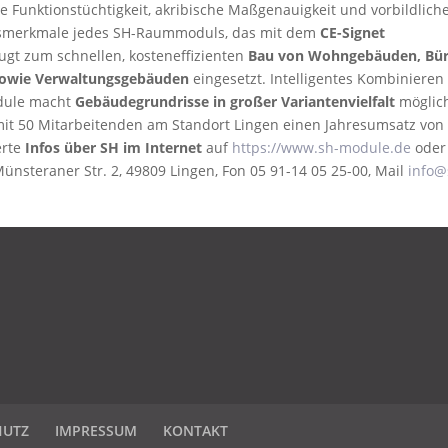
e Funktionstüchtigkeit, akribische Maßgenauigkeit und vorbildlich
tätsmerkmale jedes SH-Raummoduls, das mit dem
CE-Signet
gt zum schnellen, kosteneffizienten
Bau von Wohngebäuden, Bür
 sowie Verwaltungsgebäuden
eingesetzt. Intelligentes Kombinieren
dule macht
Gebäudegrundrisse in großer Variantenvielfalt
möglic
it 50 Mitarbeitenden am Standort Lingen einen Jahresumsatz von
erte
Infos über SH im Internet
auf
https://www.sh-module.de
oder
steraner Str. 2, 49809 Lingen, Fon 05 91-14 05 25-00, Mail
info@
HUTZ
IMPRESSUM
KONTAKT