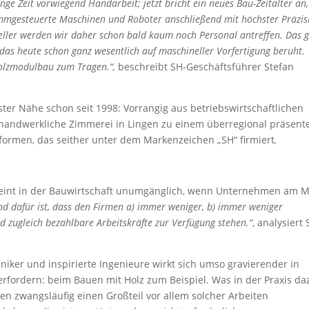
ge Zeit vorwiegend Handarbeit; jetzt bricht ein neues Bau-Zeitalter an,
mgesteuerte Maschinen und Roboter anschließend mit höchster Präzis
eller werden wir daher schon bald kaum noch Personal antreffen. Das g
 das heute schon ganz wesentlich auf maschineller Vorfertigung beruht.
Holzmodulbau zum Tragen.“,
beschreibt SH-Geschäftsführer Stefan
ster Nähe schon seit 1998: Vorrangig aus betriebswirtschaftlichen
 handwerkliche Zimmerei in Lingen zu einem überregional präsent
men, das seither unter dem Markenzeichen „SH“ firmiert
.
heint in der Bauwirtschaft unumgänglich, wenn Unternehmen am M
nd dafür ist, dass den Firmen a) immer weniger, b) immer weniger
nd zugleich bezahlbare Arbeitskräfte zur Verfügung stehen.“
, analysiert 
iker und inspirierte Ingenieure wirkt sich umso gravierender in
erfordern: beim Bauen mit Holz zum Beispiel. Was in der Praxis da
n zwangsläufig einen Großteil vor allem solcher Arbeiten