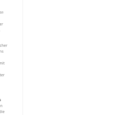
en
er
,
scher
ins
mit
ter
s
in
die