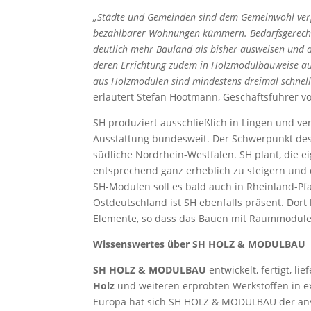
„Städte und Gemeinden sind dem Gemeinwohl verpf
bezahlbarer Wohnungen kümmern. Bedarfsgerecht
deutlich mehr Bauland als bisher ausweisen un
deren Errichtung zudem in Holzmodulbauweise aus
aus Holzmodulen sind mindestens dreimal schnelle
erläutert Stefan Höötmann, Geschäftsführer
SH produziert ausschließlich in Lingen und v
Ausstattung bundesweit. Der Schwerpunkt des S
südliche Nordrhein-Westfalen. SH plant, die 
entsprechend ganz erheblich zu steigern und 
SH-Modulen soll es bald auch in Rheinland-Pf
Ostdeutschland ist SH ebenfalls präsent. Dort 
Elemente, so dass das Bauen mit Raummodulen
Wissenswertes über SH HOLZ & MODULBAU
SH HOLZ & MODULBAU
entwickelt, fertigt, li
Holz
und weiteren erprobten Werkstoffen in exze
Europa hat sich SH HOLZ & MODULBAU der an