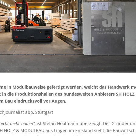
e in Modulbauweise gefertigt werden, weicht das Handwerk m
k in die Produktionshallen des bundesweiten Anbieters SH HOLZ
 Bau eindrucksvoll vor Augen.
chjournalist abp, Stuttgart
nicht mehr bauen“,
ist Stefan Höötmann überzeugt. Der Gründer u
H HOLZ & MODULBAU aus Lingen im Emsland sieht die Bauwirtsch