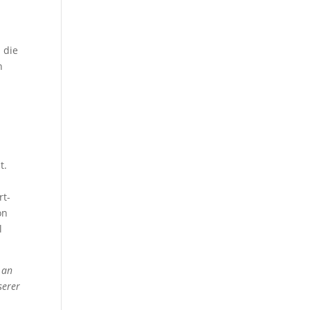
 die
n
t.
rt-
on
l
 an
serer