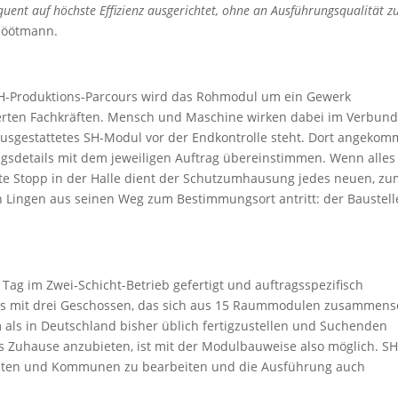
uent auf höchste Effizienz ausgerichtet, ohne an Ausführungsqualität z
 Höötmann.
 SH-Produktions-Parcours wird das Rohmodul um ein Gewerk
isierten Fachkräften. Mensch und Maschine wirken dabei im Verbund,
usgestattetes SH-Modul vor der Endkontrolle steht. Dort angekom
ngsdetails mit dem jeweiligen Auftrag übereinstimmen. Wenn alles
letzte Stopp in der Halle dient der Schutzumhausung jedes neuen, z
 Lingen aus seinen Weg zum Bestimmungsort antritt: der Baustell
ag im Zwei-Schicht-Betrieb gefertigt und auftragsspezifisch
us mit drei Geschossen, das sich aus 15 Raummodulen zusammense
ls in Deutschland bisher üblich fertigzustellen und Suchenden
ges Zuhause anzubieten, ist mit der Modulbauweise also möglich. S
tädten und Kommunen zu bearbeiten und die Ausführung auch