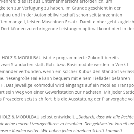
ehren; dies ist aus Unternehmersicht erforderlich, um
igkeiten zur Verfügung zu haben. Im Grunde geschieht in der
nbau und in der Automobilwirtschaft schon seit Jahrzehnten
ften mangelt, leisten Maschinen Ersatz. Damit einher geht zugleich
 Dort können zu erbringende Leistungen optimal koordiniert in de
H HOLZ & MODULBAU ist die programmierte Zukunft bereits
n zwei Standorten statt: Roh- bzw. Basismodule werden in Werk I
teinander verbunden, wenn ein solcher Kubus den Standort verläss
neue, riesengroße Halle kann bequem mit einem Tieflader befahren
H. Das jeweilige Rohmodul wird eingangs auf ein mobiles Transpo
t sein Weg von einer Gewerkstation zur nächsten. Mit jeder Stati
Prozedere setzt sich fort, bis die Ausstattung der Planvorgabe vol
H HOLZ & MODULBAU selbst entwickelt.
„Dadurch, dass wir alle Rechte
ir keine teuren Lizenzgebühren zu bezahlen. Den geldwerten Vorteil un
nsere Kunden weiter. Wir haben jeden einzelnen Schritt komplett