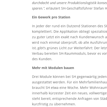
durchdacht und unsere Produktionslogistik konseq
sparen.“,
erläutert SH-Geschäftsführer Stefan
Ein Gewerk pro Station
In jeder der rund ein Dutzend Stationen des
komplettiert. Die Applikation obliegt spezial
zu guter Letzt ein exakt nach Kundenwunsch a
wird noch einmal überprüft, ob alle Ausführu
ist, gibt’s grünes Licht zur Weiterfahrt: Der 
Verbau bereiten SH-Raummoduls, bevor es von
des Kunden.
Mehr mit Modulen bauen
Drei Module können bei SH gegenwärtig jeden T
ausgestattet werden. Für ein Mehrfamilienha
braucht SH etwa eine Woche. Mehr Wohnraum a
innerhalb kürzester Zeit ein neues, vollwerti
steht bereit, entsprechende Anfragen von S
kurzfristig zu übernehmen.